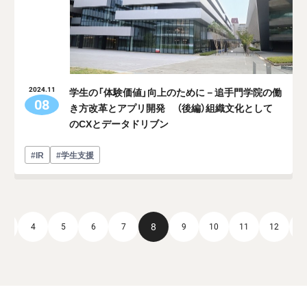
学生の「体験価値」向上のために－追手門学院の働
2024.11
08
き方改革とアプリ開発 （後編）組織文化として
のCXとデータドリブン
#IR
#学生支援
8
3
4
5
6
7
9
10
11
12
1