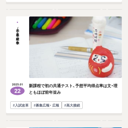
大学（募集・接続・教学）
新課程で初の共通テスト、予想平均得点率は文・理
2025.01
22
ともほぼ前年並み
#入試改革
#募集広報・ 広報
#高大接続