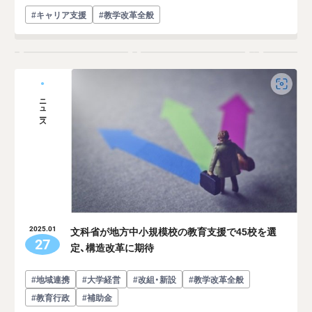
#キャリア支援
#教学改革全般
ニュース
文科省が地方中小規模校の教育支援で45校を選
2025.01
27
定、構造改革に期待
#地域連携
#大学経営
#改組・新設
#教学改革全般
#教育行政
#補助金