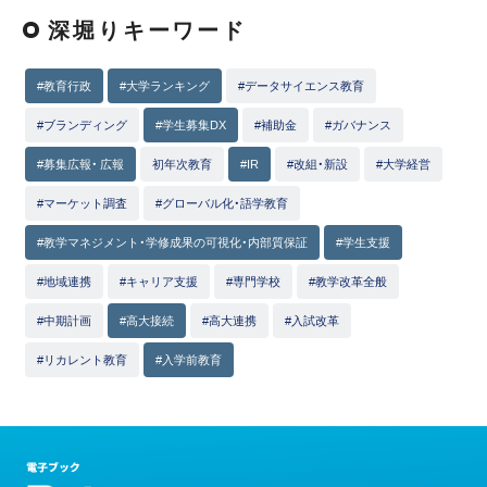
深堀りキーワード
#教育行政
#大学ランキング
#データサイエンス教育
#ブランディング
#学生募集DX
#補助金
#ガバナンス
#募集広報・ 広報
初年次教育
#IR
#改組・新設
#大学経営
#マーケット調査
#グローバル化・語学教育
#教学マネジメント・学修成果の可視化・内部質保証
#学生支援
#地域連携
#キャリア支援
#専門学校
#教学改革全般
#中期計画
#高大接続
#高大連携
#入試改革
#リカレント教育
#入学前教育