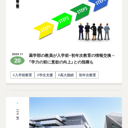
薬学部の教員が入学前・初年次教育の情報交換－
2024.11
20
「学力の前に意欲の向上」との指摘も
#入学前教育
#学生支援
#高大接続
初年次教育
ニュース