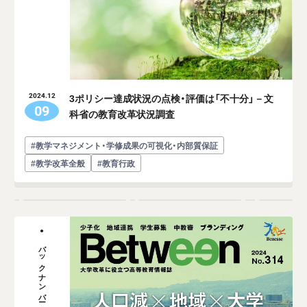
3ポリシー達成状況の点検・評価は「不十分」－文
2024.12
09
科省の教育改革状況調査
#教学マネジメント・学修成果の可視化・内部質保証
#教学改革全般
#教育行政
バックナンバー