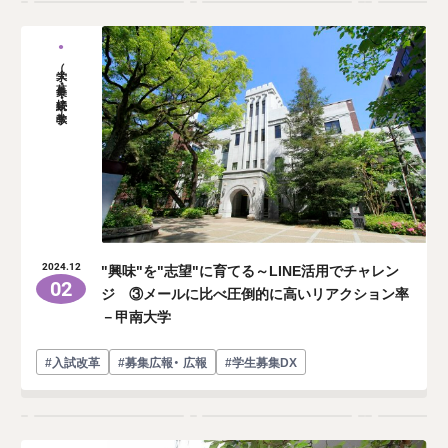
大学（募集・接続・教学）
"興味"を"志望"に育てる～LINE活用でチャレン
2024.12
02
ジ ③メールに比べ圧倒的に高いリアクション率
－甲南大学
#入試改革
#募集広報・ 広報
#学生募集DX