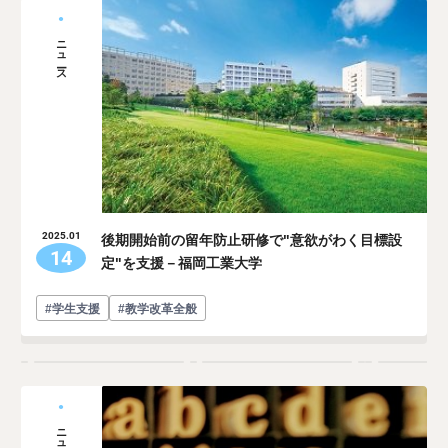
ニュース
後期開始前の留年防止研修で"意欲がわく目標設
2025.01
14
定"を支援－福岡工業大学
#学生支援
#教学改革全般
ニュース