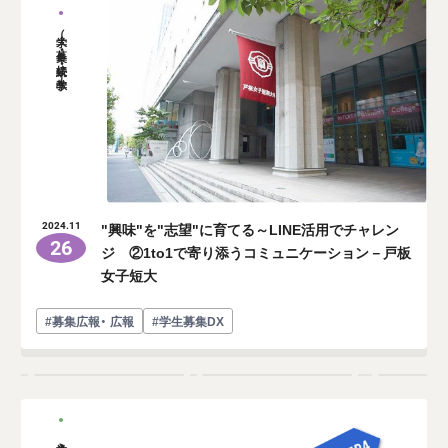
大学（募集・接続・教学）
"興味"を"志望"に育てる～LINE活用でチャレン
2024.11
26
ジ ②1to1で寄り添うコミュニケーション－戸板
女子短大
#募集広報・ 広報
#学生募集DX
入学前教育・初年次教育