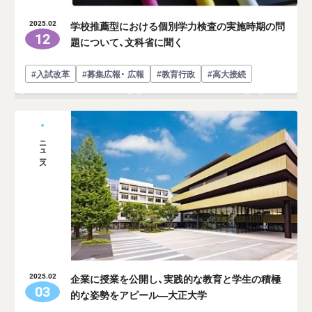
学校推薦型における個別学力検査の実施時期の問
2025.02
12
題について、文科省に聞く
#入試改革
#募集広報・ 広報
#教育行政
#高大接続
ニュース
企業に授業を公開し、実践的な教育と学生の積極
2025.02
03
的な姿勢をアピール―大正大学