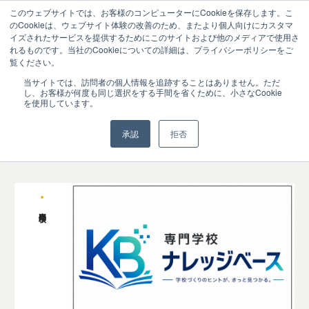
このウェブサイトでは、お客様のコンピューターにCookieを保存します。こ
のCookieは、ウェブサイト体験の改善のため、またより個人向けにカスタマ
イズされたサービスを提供するためにこのサイトおよび他のメディアで使用さ
れるものです。当社のCookieについての詳細は、プライバシーポリシーをご
覧ください。
当サイトでは、訪問者の個人情報を追跡することはありません。ただ
#深掘りキーワード
#専門学校
し、お客様が何度も同じ選択をする手間を省くために、小さなCookie
を使用しています。
承認
拒否
専門学校