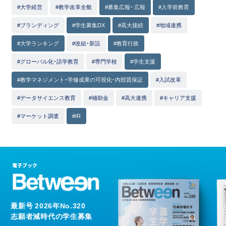
#大学経営
#教学改革全般
#募集広報・ 広報
#入学前教育
#ブランディング
#学生募集DX
#高大接続
#地域連携
#大学ランキング
#改組・新設
#教育行政
#グローバル化・語学教育
#専門学校
#学生支援
#教学マネジメント・学修成果の可視化・内部質保証
#入試改革
#データサイエンス教育
#補助金
#高大連携
#キャリア支援
#マーケット調査
#IR
最新号 2026年No.320
志願者減時代の学生募集