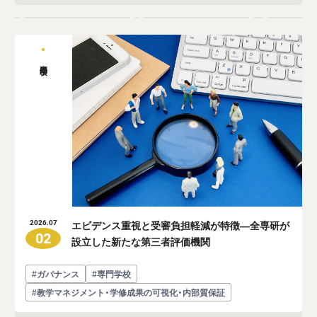
専門学校
エビデンス重視と受審負担軽減が特徴―全専研が
2026.07
02
設立した新たな第三者評価機関
#ガバナンス
#専門学校
#教学マネジメント・学修成果の可視化・内部質保証