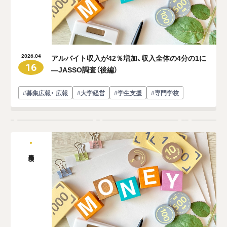
アルバイト収入が42％増加、収入全体の4分の1に
2026.04
16
―JASSO調査（後編）
#募集広報・ 広報
#大学経営
#学生支援
#専門学校
専門学校