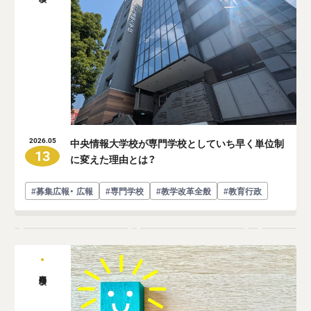
中央情報大学校が専門学校としていち早く単位制
2026.05
13
に変えた理由とは？
#募集広報・ 広報
#専門学校
#教学改革全般
#教育行政
専門学校