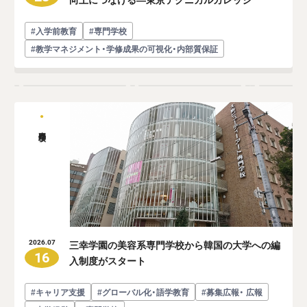
#入学前教育
#専門学校
#教学マネジメント・学修成果の可視化・内部質保証
専門学校
三幸学園の美容系専門学校から韓国の大学への編
2026.07
16
入制度がスタート
#キャリア支援
#グローバル化・語学教育
#募集広報・ 広報