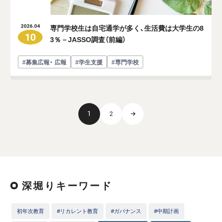
専門学校生は自宅通学が多く、生活費は大学生の8
2026.04
10
3％－JASSO調査（前編）
#募集広報・ 広報
#学生支援
#専門学校
1
2
深堀りキーワード
初年次教育
#リカレント教育
#ガバナンス
#中期計画