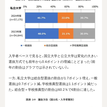
入学者ベースで見ると、国立大学と公立大学は変化の大きい
選抜方式でも前年から
0.4
ポイントの増減にとどまった（前
年の割合はグラフでは示されていない）。
一方、私立大学は総合型選抜の割合が
1.7
ポイント増え、一般
選抜は
0.7
ポイント減、学校推薦型選抜は
1.1
ポイント減だっ
た。総合型＋学校推薦型の割合は
60.2％
で
6
割台に達した。