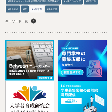
#教学マネジメント・学修成果の可視化・内部質保証
#大学ランキング
#教育行政
#高大接続
#IR
#入試改革
#学生支援
キーワード一覧