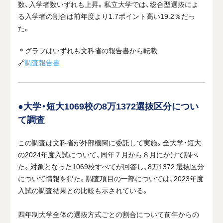
数、入学者数いずれも上昇。私立大学では、総合型選抜によ
る入学者の割合は前年度より
1.7
ポイント高い
19.2
％だっ
た。
＊グラフはいずれも文科省の報告書から転載
🔗
調査報告書
●大学・短大1069校の8万1372選抜区分につい
て調査
この調査は文科省が外部機関に委託して実施。全大学・短大
の
2024
年度入試について、同年７月から８月にかけて調べ
た。対象となった
1069
校すべてが回答し、
8
万
1372
選抜区分
について情報を得た。調査項目の一部については、
2023
年度
入試の調査結果との比較も示されている。
四年制大学全体の選抜方式ごとの割合について前年からの