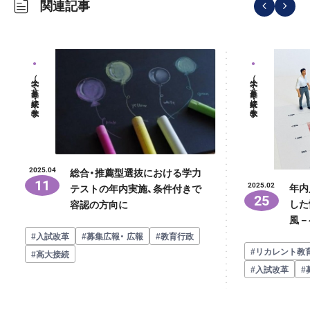
関連記事
大学（募集・接続・教学）
大学（募集・接続・教学）
総合・推薦型選抜における学力
2025.04
11
年内
2025.02
テストの年内実施、条件付きで
25
した
容認の方向に
風－
#入試改革
#募集広報・ 広報
#教育行政
#リカレント教
#高大接続
#入試改革
#