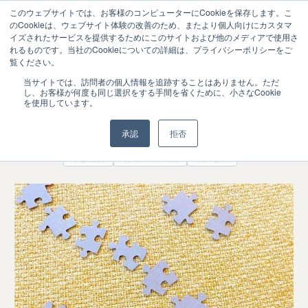
このウェブサイトでは、お客様のコンピューターにCookieを保存します。こ
のCookieは、ウェブサイト体験の改善のため、またより個人向けにカスタマ
イズされたサービスを提供するためにこのサイトおよび他のメディアで使用さ
れるものです。当社のCookieについての詳細は、プライバシーポリシーをご
覧ください。
2024年度入試の全選抜区分中、総合型選
2025.06
当サイトでは、訪問者の個人情報を追跡することはありません。ただ
02
し、お客様が何度も同じ選択をする手間を省くために、小さなCookie
抜の割合が1.6ポイント増加
を使用しています。
大学（募集・接続・教学）
承認
拒否
#入試改革
#募集広報・ 広報
#高大接続