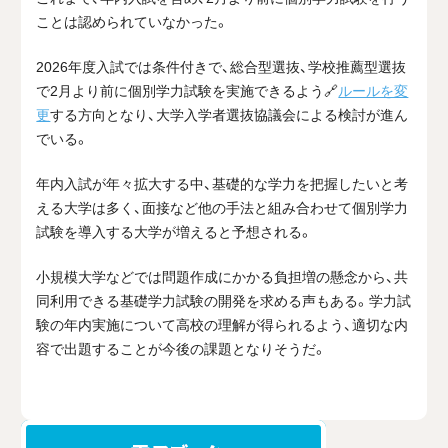
ことは認められていなかった。
2026
年度入試では条件付きで、総合型選抜、学校推薦型選抜
で
2
月より前に個別学力試験を実施できるよう🔗
ルールを変
更
する方向となり、大学入学者選抜協議会による検討が進ん
でいる。
年内入試が年々拡大する中、基礎的な学力を把握したいと考
える大学は多く、面接など他の手法と組み合わせて個別学力
試験を導入する大学が増えると予想される。
小規模大学などでは問題作成にかかる負担増の懸念から、共
同利用できる基礎学⼒試験の開発を求める声もある。学力試
験の年内実施について高校の理解が得られるよう、適切な内
容で出題することが今後の課題となりそうだ。