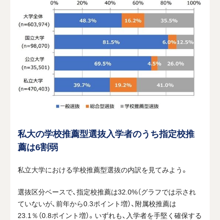
私大の学校推薦型選抜入学者のうち指定校推
薦は
6
割弱
私立大学における学校推薦型選抜の内訳を見てみよう。
選抜区分ベースで、指定校推薦は
32.0%
（グラフでは示され
ていないが、前年から
0.3
ポイント増）、附属校推薦は
23.1
％（
0.8
ポイント増）。いずれも、入学者を手堅く確保する