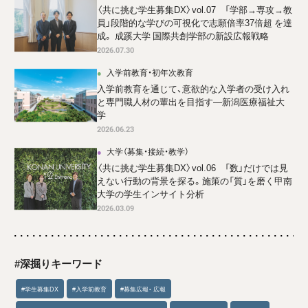
〈共に挑む学生募集DX〉vol.07 「学部→専攻→教
員」段階的な学びの可視化で志願倍率37倍超 を達
成。 成蹊大学 国際共創学部の新設広報戦略
2026.07.30
入学前教育・初年次教育
入学前教育を通じて、意欲的な入学者の受け入れ
と専門職人材の輩出を目指す―新潟医療福祉大
学
2026.06.23
大学（募集・接続・教学）
〈共に挑む学生募集DX〉vol.06 「数」だけでは見
えない行動の背景を探る。施策の「質」を磨く甲南
大学の学生インサイト分析
2026.03.09
#深掘りキーワード
#学生募集DX
#入学前教育
#募集広報・ 広報