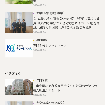
表
2026.08.03
大学（募集・接続・教学）
〈共に挑む学生募集DX〉vol.07 「学部→専攻→教
員」段階的な学びの可視化で志願倍率37倍超 を達
成。 成蹊大学 国際共創学部の新設広報戦略
2026.07.30
専門学校
専門学校ナレッジベース
2026.07.28
イチオシ！
専門学校
三幸学園の美容系専門学校から韓国の大学への
編入制度がスタート
2026.07.16
大学（募集・接続・教学）