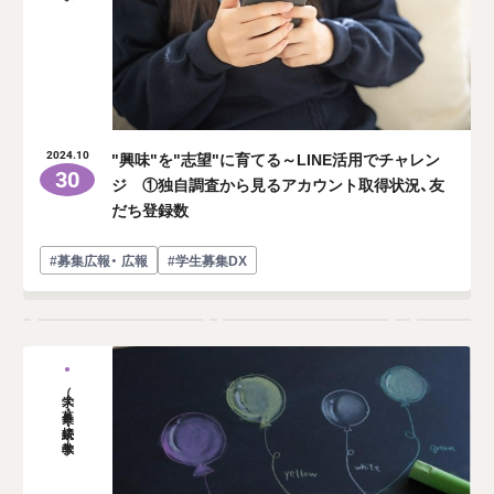
"興味"を"志望"に育てる～LINE活用でチャレン
2024.10
30
ジ ①独自調査から見るアカウント取得状況、友
だち登録数
#募集広報・ 広報
#学生募集DX
大学（募集・接続・教学）