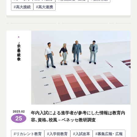
#高大接続
#高大連携
大学（募集・接続・教学）
年内入試による進学者が参考にした情報は教育内
2025.02
25
容、資格、校風－ベネッセ教研調査
#リカレント教育
#入学前教育
#入試改革
#募集広報・ 広報