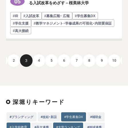
05
る入試改革をめざす－桜美林大学
#IR
#入試改革
#募集広報・ 広報
#学生募集DX
#学生支援
#教学マネジメント・学修成果の可視化・内部質保証
#高大接続
3
1
2
4
5
6
7
8
9
10
1
深堀りキーワード
#ブランディング
#改組・新設
#学生募集DX
#補助金
#入学前教育
#高大連携
#大学ランキング
#地域連携