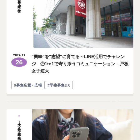
大学（募集・接続・教学）
"興味"を"志望"に育てる～LINE活用でチャレン
2024.11
26
ジ ②1to1で寄り添うコミュニケーション－戸板
女子短大
#募集広報・ 広報
#学生募集DX
大学（募集・接続・教学）