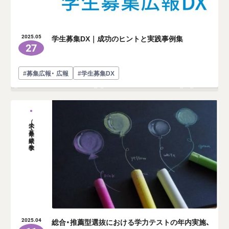
学生募集DX｜成功のヒントと実践事例集
2025.05
27
#募集広報・ 広報
#学生募集DX
大学（募集・接続・教学）
総合・推薦型選抜における学力テストの年内実施、
2025.04