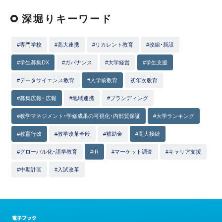
深堀りキーワード
#専門学校
#高大連携
#リカレント教育
#改組・新設
#学生募集DX
#ガバナンス
#大学経営
#学生支援
#データサイエンス教育
#入学前教育
初年次教育
#募集広報・ 広報
#地域連携
#ブランディング
#教学マネジメント・学修成果の可視化・内部質保証
#大学ランキング
#教育行政
#教学改革全般
#補助金
#高大接続
#グローバル化・語学教育
#IR
#マーケット調査
#キャリア支援
#中期計画
#入試改革