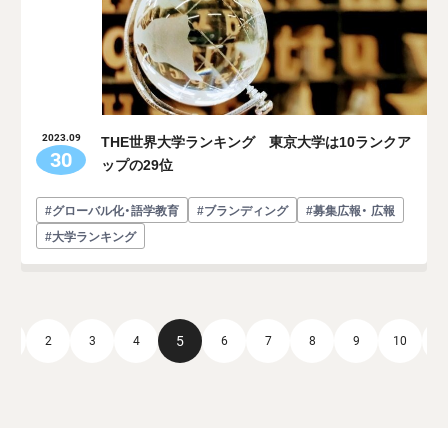
THE世界大学ランキング 東京大学は10ランクア
2023.09
30
ップの29位
#グローバル化・語学教育
#ブランディング
#募集広報・ 広報
#大学ランキング
5
1
2
3
4
6
7
8
9
10
1