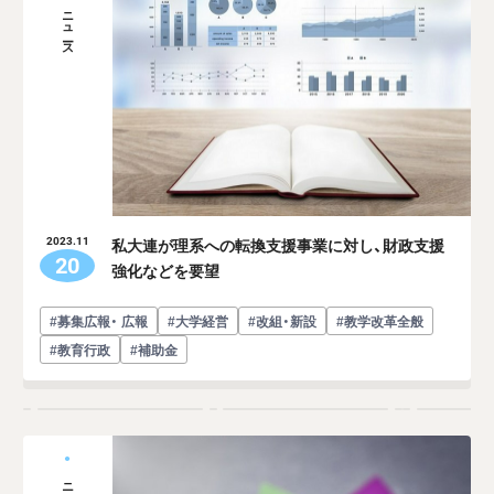
ニュース
私大連が理系への転換支援事業に対し、財政支援
2023.11
20
強化などを要望
#募集広報・ 広報
#大学経営
#改組・新設
#教学改革全般
#教育行政
#補助金