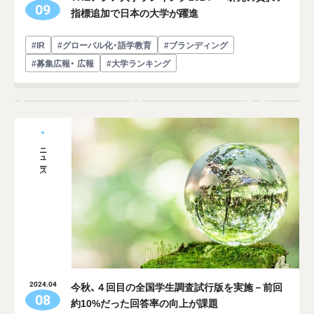
09
指標追加で日本の大学が躍進
#IR
#グローバル化・語学教育
#ブランディング
#募集広報・ 広報
#大学ランキング
ニュース
今秋、４回目の全国学生調査試行版を実施－前回
2024.04
08
約10%だった回答率の向上が課題