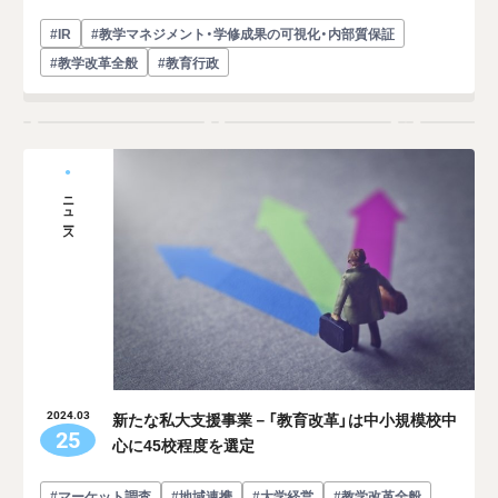
#IR
#教学マネジメント・学修成果の可視化・内部質保証
#教学改革全般
#教育行政
ニュース
新たな私大支援事業－「教育改革」は中小規模校中
2024.03
25
心に45校程度を選定
#マーケット調査
#地域連携
#大学経営
#教学改革全般