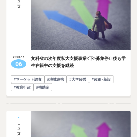
ニュース
文科省の次年度私大支援事業<下>募集停止後も学
2023.11
06
生在籍中の支援を継続
#マーケット調査
#地域連携
#大学経営
#改組・新設
#教育行政
#補助金
ニュース