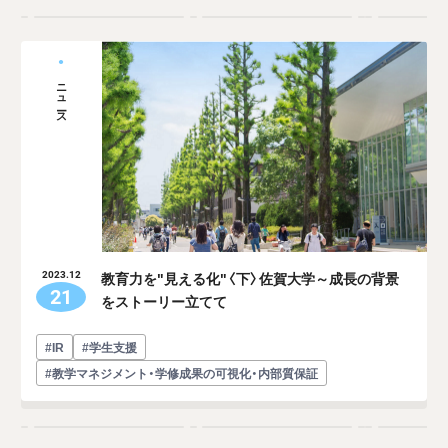
ニュース
教育力を"見える化"〈下〉佐賀大学～成長の背景
2023.12
21
をストーリー立てて
#IR
#学生支援
#教学マネジメント・学修成果の可視化・内部質保証