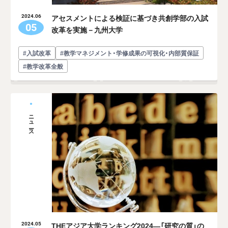
アセスメントによる検証に基づき共創学部の入試
2024.06
05
改革を実施－九州大学
#入試改革
#教学マネジメント・学修成果の可視化・内部質保証
#教学改革全般
ニュース
THEアジア大学ランキング2024―「研究の質」の
2024.05