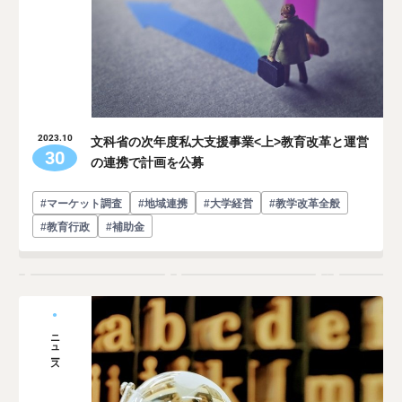
文科省の次年度私大支援事業<上>教育改革と運営
2023.10
30
の連携で計画を公募
#マーケット調査
#地域連携
#大学経営
#教学改革全般
#教育行政
#補助金
ニュース