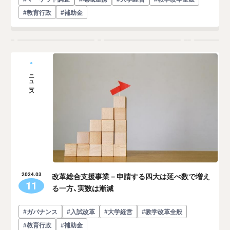
#教育行政
#補助金
ニュース
改革総合支援事業－申請する四大は延べ数で増え
2024.03
11
る一方、実数は漸減
#ガバナンス
#入試改革
#大学経営
#教学改革全般
#教育行政
#補助金