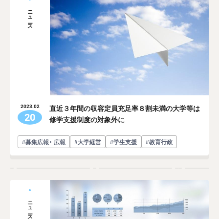
ニュース
直近３年間の収容定員充足率８割未満の大学等は
2023.02
20
修学支援制度の対象外に
#募集広報・ 広報
#大学経営
#学生支援
#教育行政
ニュース