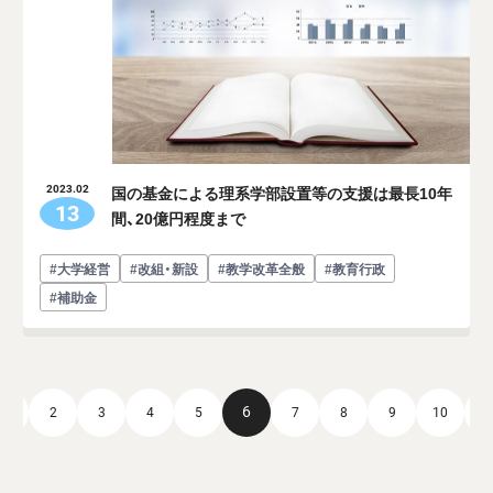
国の基金による理系学部設置等の支援は最長10年
2023.02
13
間、20億円程度まで
#大学経営
#改組・新設
#教学改革全般
#教育行政
#補助金
6
1
2
3
4
5
7
8
9
10
1