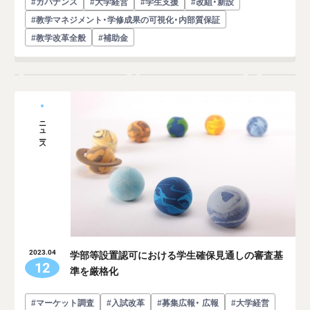
#ガバナンス
#大学経営
#学生支援
#改組・新設
#教学マネジメント・学修成果の可視化・内部質保証
#教学改革全般
#補助金
ニュース
学部等設置認可における学生確保見通しの審査基
2023.04
12
準を厳格化
#マーケット調査
#入試改革
#募集広報・ 広報
#大学経営