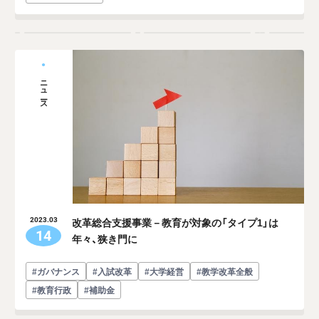
ニュース
改革総合支援事業－教育が対象の「タイプ1」は
2023.03
14
年々、狭き門に
#ガバナンス
#入試改革
#大学経営
#教学改革全般
#教育行政
#補助金