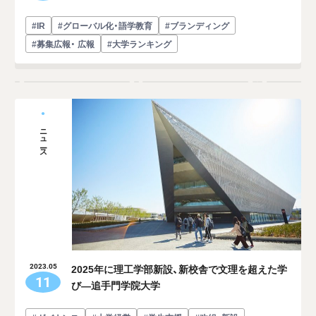
#IR
#グローバル化・語学教育
#ブランディング
#募集広報・ 広報
#大学ランキング
ニュース
2025年に理工学部新設、新校舎で文理を超えた学
2023.05
11
び―追手門学院大学