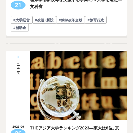
21
文科省
#大学経営
#改組・新設
#教学改革全般
#教育行政
#補助金
ニュース
THEアジア大学ランキング2023―東大は8位、京
2023.06