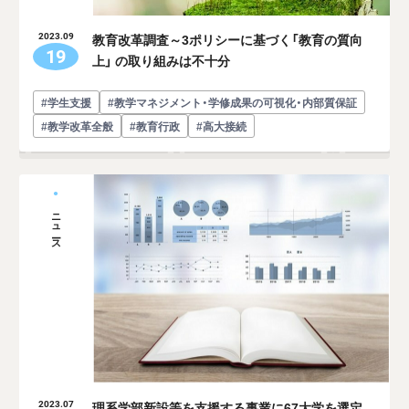
教育改革調査～3ポリシーに基づく「教育の質向
2023.09
19
上」 の取り組みは不十分
#学生支援
#教学マネジメント・学修成果の可視化・内部質保証
#教学改革全般
#教育行政
#高大接続
ニュース
理系学部新設等を支援する事業に67大学を選定―
2023.07