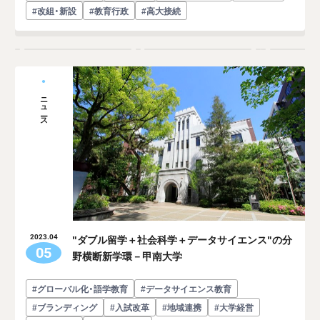
#改組・新設
#教育行政
#高大接続
ニュース
"ダブル留学＋社会科学＋データサイエンス"の分
2023.04
05
野横断新学環－甲南大学
#グローバル化・語学教育
#データサイエンス教育
#ブランディング
#入試改革
#地域連携
#大学経営