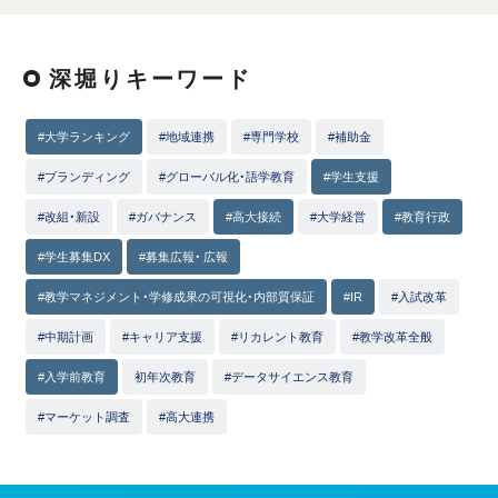
深堀りキーワード
#大学ランキング
#地域連携
#専門学校
#補助金
#ブランディング
#グローバル化・語学教育
#学生支援
#改組・新設
#ガバナンス
#高大接続
#大学経営
#教育行政
#学生募集DX
#募集広報・ 広報
#教学マネジメント・学修成果の可視化・内部質保証
#IR
#入試改革
#中期計画
#キャリア支援
#リカレント教育
#教学改革全般
#入学前教育
初年次教育
#データサイエンス教育
#マーケット調査
#高大連携