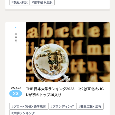
#改組・新設
#教学改革全般
ニュース
THE 日本大学ランキング2023－1位は東北大、IC
2023.03
23
Uが初のトップ10入り
#グローバル化・語学教育
#ブランディング
#募集広報・ 広報
#大学ランキング