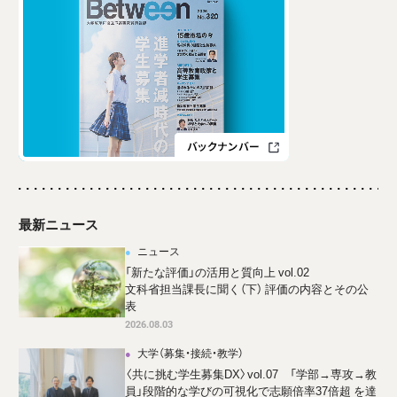
最新ニュース
ニュース
「新たな評価」の活用と質向上 vol.02
文科省担当課長に聞く（下） 評価の内容とその公
表
2026.08.03
大学（募集・接続・教学）
〈共に挑む学生募集DX〉vol.07 「学部→専攻→教
員」段階的な学びの可視化で志願倍率37倍超 を達