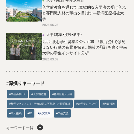
入学前教育を通じて、意欲的な入学者の受け入れ
と専門職人材の輩出を目指す―新潟医療福祉大
学
2026.06.23
大学（募集・接続・教学）
〈共に挑む学生募集DX〉vol.06 「数」だけでは見
えない行動の背景を探る。施策の「質」を磨く甲南
大学の学生インサイト分析
2026.03.09
#深掘りキーワード
#学生募集DX
#入学前教育
#募集広報・ 広報
#教学マネジメント・学修成果の可視化・内部質保証
#大学ランキング
#教育行政
#高大接続
#IR
#入試改革
#学生支援
キーワード一覧