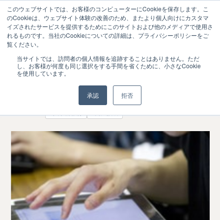
このウェブサイトでは、お客様のコンピューターにCookieを保存します。こ
のCookieは、ウェブサイト体験の改善のため、またより個人向けにカスタマ
イズされたサービスを提供するためにこのサイトおよび他のメディアで使用さ
れるものです。当社のCookieについての詳細は、プライバシーポリシーをご
覧ください。
入学前教育の受講データを入学後の要フ
2024.01
当サイトでは、訪問者の個人情報を追跡することはありません。ただ
31
し、お客様が何度も同じ選択をする手間を省くために、小さなCookie
ォロー学生の指導に活用－大分大学
を使用しています。
入学前教育・初年次教育
承認
拒否
#入学前教育
#高大接続