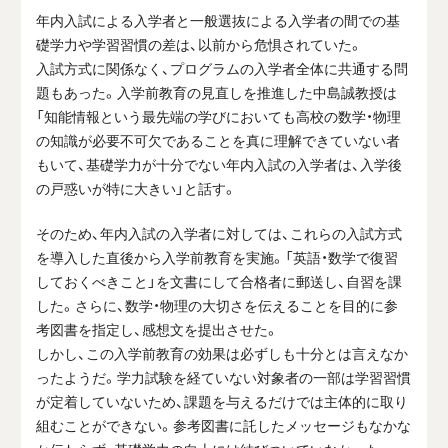
年内入試による入学者と一般選抜による入学者の間での基
礎学力や学習習慣の差は、以前から危惧されていた。
入試方式に関係なく、プログラムの入学者全体に共通する問
題もあった。入学前教育の見直しを推進した中島誠教授は
「知能情報という最先端の学びにおいても高校の数学・物理
の知識が必要不可欠であることを真に理解できていない者
もいて、基礎学力が十分でない年内入試の入学者は、入学後
の戸惑いが特に大きい」と話す。
そのため、年内入試の入学者に対しては、これらの入試方式
を導入した直後から入学前教育を実施。「英語・数学で復習
しておくべきこと」を文書にして合格者に郵送し、自習を課
した。さらに、数学・物理の大切さを伝えることを目的に参
考図書を指定し、感想文を提出させた。
しかし、この入学前教育の効果は必ずしも十分とは言えなか
ったようだ。学力試験を経ていない対象者の一部は学習習慣
が定着していないため、課題を与えるだけでは主体的に取り
組むことができない。参考図書に託したメッセージもなかな