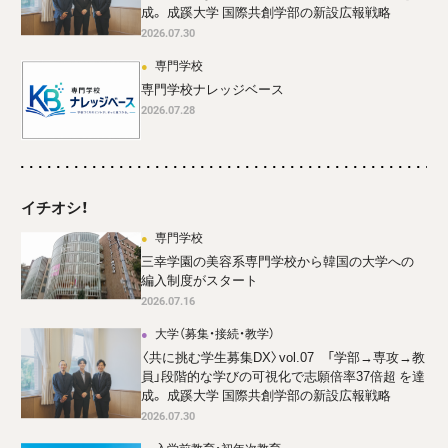
成。 成蹊大学 国際共創学部の新設広報戦略
2026.07.30
専門学校
専門学校ナレッジベース
2026.07.28
イチオシ！
専門学校
三幸学園の美容系専門学校から韓国の大学への
編入制度がスタート
2026.07.16
大学（募集・接続・教学）
〈共に挑む学生募集DX〉vol.07 「学部→専攻→教
員」段階的な学びの可視化で志願倍率37倍超 を達
成。 成蹊大学 国際共創学部の新設広報戦略
2026.07.30
入学前教育・初年次教育