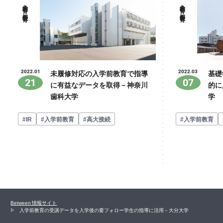
入学前教育・初年次教育
入学前教育・初年次教育
未履修対応の入学前教育で指導
基礎
2022.01
2022.03
21
07
に有益なデータを取得－神奈川
的に
歯科大学
学
#IR
#入学前教育
#高大接続
#入学前教育
Between 情報サイト
入学前教育の受講データを入学後の要フォロー学生の指導に活用－大分大学