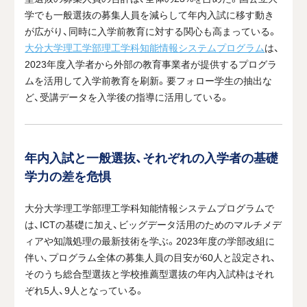
学でも一般選抜の募集人員を減らして年内入試に移す動き
が広がり、同時に入学前教育に対する関心も高まっている。
大分大学理工学部理工学科知能情報システムプログラム
は、
2023年度入学者から外部の教育事業者が提供するプログラ
ムを活用して入学前教育を刷新。要フォロー学生の抽出な
ど、受講データを入学後の指導に活用している。
年内入試と一般選抜、それぞれの入学者の基礎
学力の差を危惧
大分大学理工学部理工学科知能情報システムプログラムで
は、ICTの基礎に加え、ビッグデータ活用のためのマルチメデ
ィアや知識処理の最新技術を学ぶ。2023年度の学部改組に
伴い､プログラム全体の募集人員の目安が60人と設定され、
そのうち総合型選抜と学校推薦型選抜の年内入試枠はそれ
ぞれ5人、9人となっている。