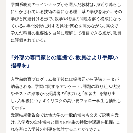
学問系統別のラインナップから選んだ教材は、身近な暮らし
に生かされている技術の基になる理工系の学びを紹介。その
学びと関連付ける形で、数学や物理の問題を解く構成になっ
ている。専門分野に対する興味・関心を高めながら、高校で
学んだ科目の重要性を自然に理解して復習できる点が、教員
に評価されている。
「外部の専門家との連携で、教員はより手厚い
指導を」
入学前教育プログラム修了後には提供元から受講データが
納品される。学習に関するアンケート、課題の取り組み状況
やテストの結果から受講者の「学力」と「学習力」を割り出
し、入学後につまずくリスクの高い要フォロー学生も抽出し
て示す。
受講結果報告会では他大学の一般的傾向も交えて説明を受
け、入学者の全体傾向と個々の学生の特徴や課題を把握。こ
れを基に入学後の指導を検討することができた。