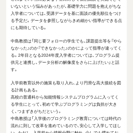
いないという悩みがあったが、基礎学力に問題を抱えがちな
入学者については、受講データを基に面談の優先順位をつけ
る予定だ。データを参照しながらきめ細かい指導ができる点
にも期待している。
中島教授は「同じ要フォローの学生でも、課題提出等を『やら
なかった』のか『できなかった』のかによって指導が違ってく
る。2年目となる2024年度入学者については、プログラム提
供元と連携し、データ分析の解像度をさらに上げたい」と話
す。
入学前教育以外の施策も取り入れ、より円滑な高大接続を図
る計画もある。
高校の普通科から知能情報システムプログラムに入ってく
る学生にとって、初めて学ぶプログラミングは負担が大き
く、つまずきがちだという。
中島教授は「入学後のプログラミング教育については時代の
流れに則して改革を進めているので、安心して入学してほし
い。ただし、入学前から情報分野に触れ、少しでも慣れてお