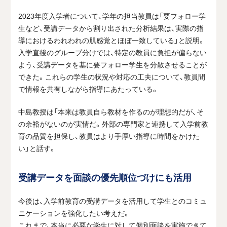
2023年度入学者について、学年の担当教員は「要フォロー学
生など、受講データから割り出された分析結果は、実際の指
導におけるわれわれの肌感覚とほぼ一致している」と説明。
入学直後のグループ分けでは、特定の教員に負担が偏らない
よう、受講データを基に要フォロー学生を分散させることが
できた。これらの学生の状況や対応の工夫について、教員間
で情報を共有しながら指導にあたっている。
中島教授は「本来は教員自ら教材を作るのが理想的だが、そ
の余裕がないのが実情だ。外部の専門家と連携して入学前教
育の品質を担保し、教員はより手厚い指導に時間をかけた
い」と話す。
受講データを面談の優先順位づけにも活用
今後は、入学前教育の受講データを活用して学生とのコミュ
ニケーションを強化したい考えだ。
これまで、本当に必要な学生に対して個別面談を実施できて