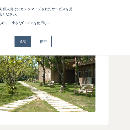
たより個人向けにカスタマイズされたサービスを提
覧ください。
に、小さなCookieを使用して
承認
拒否