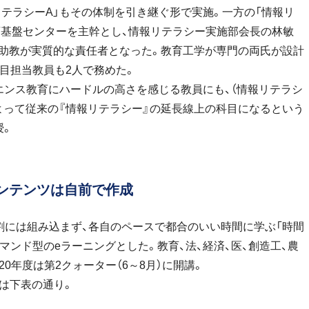
テラシーA」もその体制を引き継ぐ形で実施。一方の「情報リ
育基盤センターを主幹とし、情報リテラシー実施部会長の林敏
助教が実質的な責任者となった。教育工学が専門の両氏が設計
目担当教員も2人で務めた。
ンス教育にハードルの高さを感じる教員にも、（情報リテラシ
よって従来の『情報リテラシー』の延長線上の科目になるという
授。
ンテンツは自前で作成
割には組み込まず、各自のペースで都合のいい時間に学ぶ「時間
マンド型のeラーニングとした。教育、法、経済、医、創造工、農
020年度は第2クォーター（6～8月）に開講。
は下表の通り。