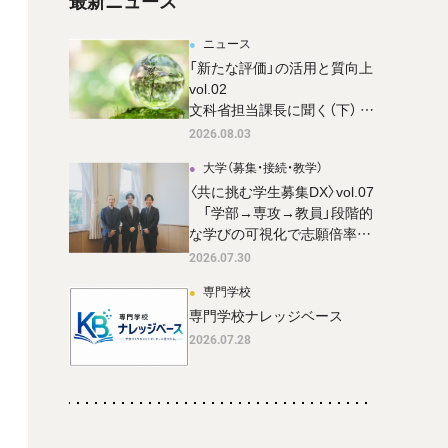
最新ニュース
ニュース
「新たな評価」の活用と質向上
vol.02
文科省担当課長に聞く（下） 評
価の内容とその公表
2026.08.03
大学（募集・接続・教学）
〈共に挑む学生募集DX〉vol.07
「学部→専攻→教員」段階的
な学びの可視化で志願倍率37
倍超 を達成。 成蹊大学 国際
2026.07.30
共創学部の新設広報戦略
専門学校
専門学校ナレッジベース
2026.07.28