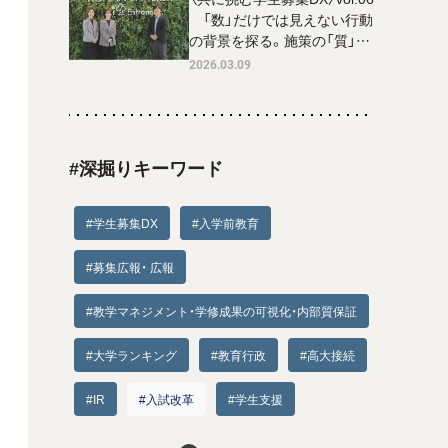
「数」だけでは見えない行動
の背景を探る。施策の「質」を
磨く甲南大学の学生インサイ
2026.03.09
ト分析
#深掘りキーワード
#学生募集DX
#入学前教育
#募集広報・ 広報
#教学マネジメント・学修成果の可視化・内部質保証
#大学ランキング
#教育行政
#高大接続
#IR
#入試改革
#学生支援