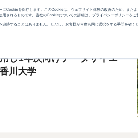
にCookieを保存します。このCookieは、ウェブサイト体験の改善のため、ま
学（募集・接続・教学）
専門学校
入学前教育・初年次教育
用されるものです。当社のCookieについての詳細は、プライバシーポリシーをご
を追跡することはありません。ただし、お客様が何度も同じ選択をする手間を省くため
用し1年次向けデータサイエ
香川大学