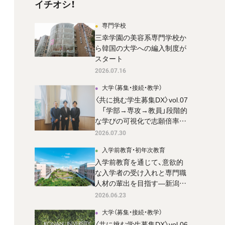
イチオシ！
専門学校
三幸学園の美容系専門学校か
ら韓国の大学への編入制度が
スタート
2026.07.16
大学（募集・接続・教学）
〈共に挑む学生募集DX〉vol.07
「学部→専攻→教員」段階的
な学びの可視化で志願倍率37
倍超 を達成。 成蹊大学 国際
2026.07.30
共創学部の新設広報戦略
入学前教育・初年次教育
入学前教育を通じて、意欲的
な入学者の受け入れと専門職
人材の輩出を目指す―新潟医
療福祉大学
2026.06.23
大学（募集・接続・教学）
〈共に挑む学生募集DX〉vol.06