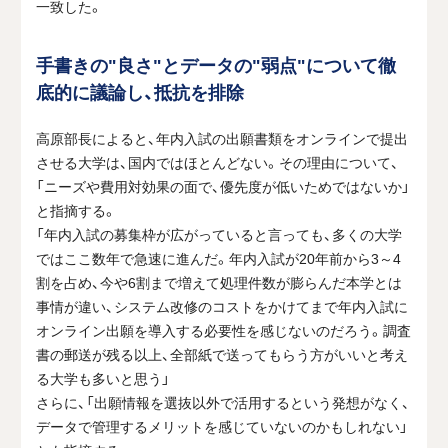
一致した。
手書きの"良さ"とデータの"弱点"について徹
底的に議論し、抵抗を排除
高原部長によると、年内入試の出願書類をオンラインで提出
させる大学は、国内ではほとんどない。その理由について、
「ニーズや費用対効果の面で、優先度が低いためではないか」
と指摘する。
「年内入試の募集枠が広がっていると言っても、多くの大学
ではここ数年で急速に進んだ。年内入試が
20
年前から
3
～
4
割を占め、今や
6
割まで増えて処理件数が膨らんだ本学とは
事情が違い、システム改修のコストをかけてまで年内入試に
オンライン出願を導入する必要性を感じないのだろう。調査
書の郵送が残る以上、全部紙で送ってもらう方がいいと考え
る大学も多いと思う」
さらに、「出願情報を選抜以外で活用するという発想がなく、
データで管理するメリットを感じていないのかもしれない」