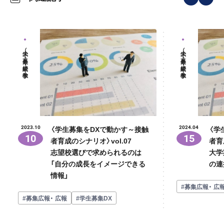
大学（募集・接続・教学）
大学（募集・接続・教学）
〈学生募集をDXで動かす～接触
〈学
2023.10
2024.04
10
15
者育成のシナリオ〉vol.07
者育
志望校選びで求められるのは
大学
「自分の成長をイメージできる
の連
情報」
#募集広報・ 広
#募集広報・ 広報
#学生募集DX