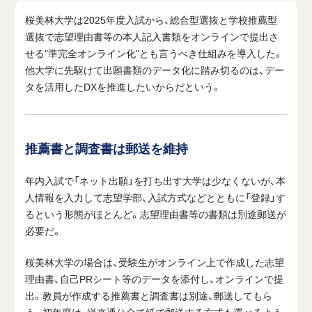
桜美林大学は
2025
年度入試から、総合型選抜と学校推薦型
選抜で志望理由書等の本人記入書類をオンラインで提出さ
せる"準完全オンライン化"とも言うべき仕組みを導入した。
他大学に先駆けて出願書類のデータ化に踏み切るのは、デー
タを活用した
DX
を推進したいからだという。
推薦書と調査書は郵送を維持
年内入試で「ネット出願」を打ち出す大学は少なくないが、本
人情報を入力して志望学部、入試方式などとともに「登録」す
るという形態がほとんど。志望理由書等の書類は別途郵送が
必要だ。
桜美林大学の場合は、受験生がオンライン上で作成した志望
理由書、自己
PR
シート等のデータを添付し、オンラインで提
出。教員が作成する推薦書と調査書は別途、郵送してもら
う。初年度は、従来通り全て紙で郵送する方式も選べるよう