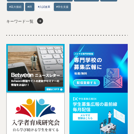
#高大接続
#IR
#入試改革
#学生支援
キーワード一覧