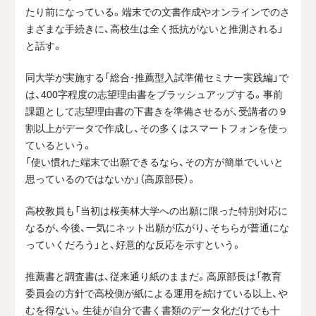
たり前になっている。端末での文書作成やオンラインでのさ
まざまな手続きに、高校生は全く抵抗がないと推測される」
と話す。
同大学が実施する「総合･推薦型入試準備セミナー実践編」で
は、
400
字程度の志望理由書をブラッシュアップする。事前
課題として志望理由書の下書きを準備させるが、受講者の９
割以上がデータで作成し、その多くはスマートフォンを使っ
ているという。
「使い慣れた端末で出願できるなら、その方が簡単でいいと
思っているのではないか」（高原部長）。
高校教員も「当初は桜美林大学への出願に限った特別対応に
なるが、今後、一気にネット出願が広がり、そちらが普通にな
っていくだろう」と、好意的な反応を示すという。
推薦書と調査書は、従来通り紙のままだ。高原部長は「教育
委員会の方針で高校側が紙による運用を続けている以上、や
むを得ない。生徒が自分で書く書類のデータ化だけでも十