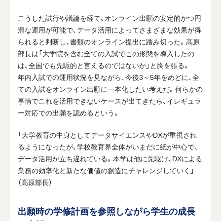
こうした試行や議論を経て、オンライン出願の安定的かつ円
滑な運用が可能で、データ活用によってさまざまな効果が得
られると判断し、書類のオンライン提出に踏み切った。高原
部長は「大学院を含む全ての入試でこの形態を導入したの
は、全国でも先駆的と言えるのではないか」と胸を張る。
年内入試での運用状況を見ながら、今後
3
～
5
年をめどに、全
ての入試をオンライン出願に一本化したい考えだ。何らかの
事情でこれを活用できないケースが出てきたら、イレギュラ
ー対応での出願を認めるという。
「大学教育の中身としてデータサイエンスや
DX
が重視され
るようになったが、学校教育界全体がいまだに紙が中心で、
データ活用が立ち遅れている。本学は他に先駆け、
DX
による
業務の効率化と新たな価値の創造にチャレンジしていく」
（高原部長）
出願時の学修計画を参照しながら学生の成長