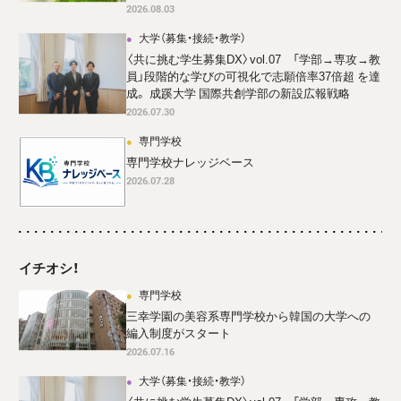
2026.08.03
大学（募集・接続・教学）
〈共に挑む学生募集DX〉vol.07 「学部→専攻→教
員」段階的な学びの可視化で志願倍率37倍超 を達
成。 成蹊大学 国際共創学部の新設広報戦略
2026.07.30
専門学校
専門学校ナレッジベース
2026.07.28
イチオシ！
専門学校
三幸学園の美容系専門学校から韓国の大学への
編入制度がスタート
2026.07.16
大学（募集・接続・教学）