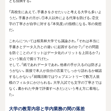
とも指摘する。
「高校生にあえて、手書きをさせたい」と考える大学も多いよ
うだ。手書きの方が、①本人以外による代筆を防げる、②文
字の丁寧さが自学に対する『本気度』の指標になる、等の発想
だ。
これらについては桜美林大学でも議論され、「それは本当に
手書きとデータ入力との違いに起因するのか？」「その問題
を防ぐことのメリットはデータ化のメリットを上回るか？」
という観点で掘り下げた。
そして、「紙であれデータであれ、他者の手が入るのは防ぎよ
うがない。面接で本人が自分の言葉でしっかり語れるか確認
するしかない」「就職活動ではウェブエントリーで数万人規
模のフィルタにかけられる。大学入試でも文字の丁寧さでは
なく、書かれた中身で評価すべきだ」という考え方に着地し
た。
大学の教育内容と学内業務の間の落差