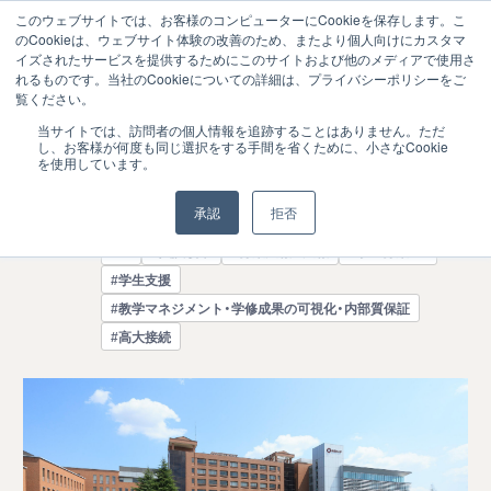
このウェブサイトでは、お客様のコンピューターにCookieを保存します。こ
のCookieは、ウェブサイト体験の改善のため、またより個人向けにカスタマ
イズされたサービスを提供するためにこのサイトおよび他のメディアで使用さ
れるものです。当社のCookieについての詳細は、プライバシーポリシーをご
覧ください。
年内入試の出願を"準完全オンライン化"、
2024.08
当サイトでは、訪問者の個人情報を追跡することはありません。ただ
05
し、お客様が何度も同じ選択をする手間を省くために、小さなCookie
DXによる入試改革をめざす－桜美林大学
を使用しています。
大学（募集・接続・教学）
承認
拒否
#IR
#入試改革
#募集広報・ 広報
#学生募集DX
#学生支援
#教学マネジメント・学修成果の可視化・内部質保証
#高大接続