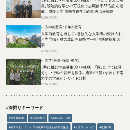
〈共に挑む学生募集DX〉vol.07 「学部→専攻→教
員」段階的な学びの可視化で志願倍率37倍超 を達
成。 成蹊大学 国際共創学部の新設広報戦略
2026.07.30
入学前教育・初年次教育
入学前教育を通じて、意欲的な入学者の受け入れ
と専門職人材の輩出を目指す―新潟医療福祉大
学
2026.06.23
大学（募集・接続・教学）
〈共に挑む学生募集DX〉vol.06 「数」だけでは見
えない行動の背景を探る。施策の「質」を磨く甲南
大学の学生インサイト分析
2026.03.09
#深掘りキーワード
#学生募集DX
#入学前教育
#募集広報・ 広報
#教学マネジメント・学修成果の可視化・内部質保証
#大学ランキング
#教育行政