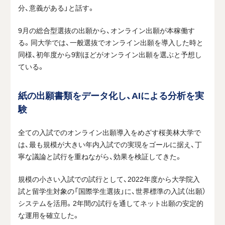
分、意義がある」と話す。
9
月の総合型選抜の出願から、オンライン出願が本稼働す
る。同大学では、一般選抜でオンライン出願を導入した時と
同様、初年度から
9
割ほどがオンライン出願を選ぶと予想し
ている。
紙の出願書類をデータ化し、AIによる分析を実
験
全ての入試でのオンライン出願導入をめざす桜美林大学で
は、最も規模が大きい年内入試での実現をゴールに据え、丁
寧な議論と試行を重ねながら、効果を検証してきた。
規模の小さい入試での試行として、
2022
年度から大学院入
試と留学生対象の「国際学生選抜」に、世界標準の入試（出願）
システムを活用。
2
年間の試行を通してネット出願の安定的
な運用を確立した。