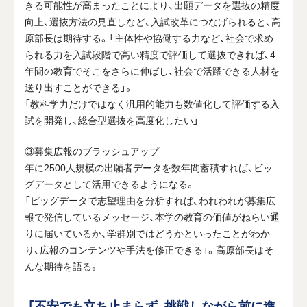
きる可能性が高まったことにより、出願データを選抜の精度
向上、選抜方法の見直しなど、入試改革につなげられると、高
原部長は期待する。「主体性や協働する力など、社会で求め
られる力を入試段階で高い精度で評価して選抜できれば、
4
年間の教育でそこをさらに伸ばし、社会で活躍できる人材を
送り出すことができる」。
「教科学力だけではなく汎用的能力も数値化して評価する入
試を開発し、総合型選抜を高度化したい」
③募集広報のブラッシュアップ
年に
2500
人規模の出願者データを数年間蓄積すれば、ビッ
グデータとして活用できるようになる。
「ビッグデータで志望理由を分析すれば、われわれが募集広
報で発信しているメッセージ、本学の教育の価値がねらい通
りに届いているか、学群別ではどうかといったことがわか
り、広報のコンテンツや手法を修正できる」。高原部長はそ
んな期待を語る。
「不安でも立ち止まらず、挑戦しながら前に進