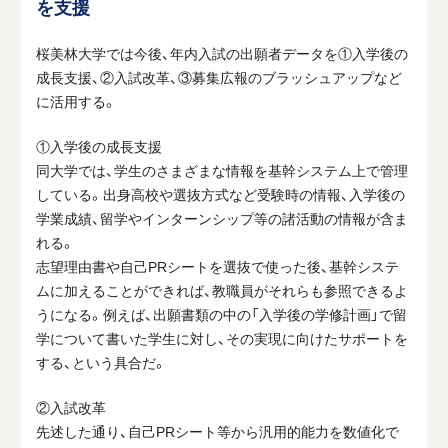
を支援
桜美林大学では今後、年内入試の出願者データを①入学後の
成長支援、②入試改革、③募集広報のブラッシュアップなど
に活用する。
①入学後の成長支援
同大学では、学生のさまざまな情報を基幹システム上で管理
している。出身高校や選抜方式など受験時の情報、入学後の
学業成績、留学やインターンシップ等の諸活動の情報が含ま
れる。
志望理由書や自己
PR
シートを選抜で使った後、基幹システ
ムに加えることができれば、教職員がそれらも参照できるよ
うになる。例えば、出願書類の中の「入学後の学修計画」で留
学について書いた学生に対し、その実現に向けたサポートを
する、という具合だ。
②入試改革
先述した通り、自己
PR
シート等から汎用的能力を数値化で