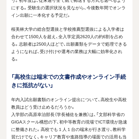
にする。受験生の選択状況を見ながら、今後数年間でオンラ
イン出願に一本化する予定だ。
桜美林大学の総合型選抜と学校推薦型選抜による入学者は
合わせて
1500
人を超え、全入学定員
2620
人の約
6
割を占め
る。志願者は
2500
人ほどで、出願書類をデータで処理できる
ようになれば、受け付けや選考の業務は大幅に効率化され
る。
「高校生は端末での文書作成やオンライン手続
きに抵抗がない」
年内入試出願書類のオンライン提出について、高校生や高校
教員はどう受け止めるだろうか。
入学部の高原幸治部長（学長補佐を兼務）は、「文部科学省の
GIGA
スクール構想の下、初中等教育の現場で
ICT
環境が急速
に整備された。高校でも１人１台の端末が行き渡り、教科学
習だけでなく、キャリア教育や進路指導の場面での活用も当