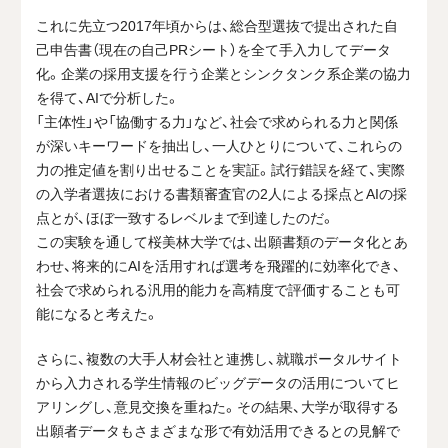
これに先立つ
2017
年頃からは、総合型選抜で提出された自
己申告書（現在の自己
PR
シート）を全て手入力してデータ
化。企業の採用支援を行う企業とシンクタンク系企業の協力
を得て、
AI
で分析した。
「主体性」や「協働する力」など、社会で求められる力と関係
が深いキーワードを抽出し、一人ひとりについて、これらの
力の推定値を割り出せることを実証。試行錯誤を経て、実際
の入学者選抜における書類審査官の
2
人による採点と
AI
の採
点とが、ほぼ一致するレベルまで到達したのだ。
この実験を通して桜美林大学では、出願書類のデータ化とあ
わせ、将来的に
AI
を活用すれば選考を飛躍的に効率化でき、
社会で求められる汎用的能力を高精度で評価することも可
能になると考えた。
さらに、複数の大手人材会社と連携し、就職ポータルサイト
から入力される学生情報のビッグデータの活用についてヒ
アリングし、意見交換を重ねた。その結果、大学が取得する
出願者データもさまざまな形で有効活用できるとの見解で