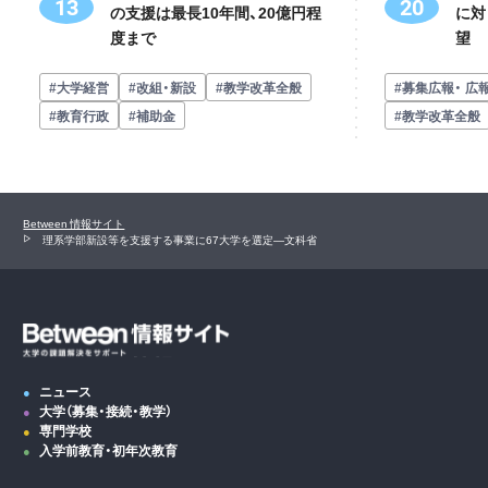
20
13
に対
の支援は最長10年間、20億円程
望
度まで
#募集広報・ 広
#大学経営
#改組・新設
#教学改革全般
#教学改革全般
#教育行政
#補助金
Between 情報サイト
理系学部新設等を支援する事業に67大学を選定―文科省
ニュース
大学（募集・接続・教学）
専門学校
入学前教育・初年次教育