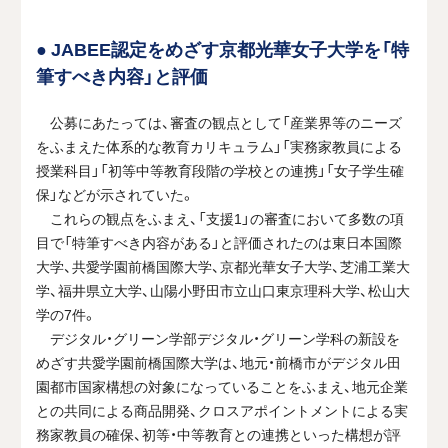
● JABEE認定をめざす京都光華女子大学を「特
筆すべき内容」と評価
公募にあたっては、審査の観点として「産業界等のニーズ
をふまえた体系的な教育カリキュラム」「実務家教員による
授業科目」「初等中等教育段階の学校との連携」「女子学生確
保」などが示されていた。
これらの観点をふまえ、「支援1」の審査において多数の項
目で「特筆すべき内容がある」と評価されたのは東日本国際
大学、共愛学園前橋国際大学、京都光華女子大学、芝浦工業大
学、福井県立大学、山陽小野田市立山口東京理科大学、松山大
学の7件。
デジタル・グリーン学部デジタル・グリーン学科の新設を
めざす共愛学園前橋国際大学は、地元・前橋市がデジタル田
園都市国家構想の対象になっていることをふまえ、地元企業
との共同による商品開発、クロスアポイントメントによる実
務家教員の確保、初等・中等教育との連携といった構想が評