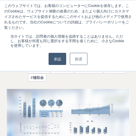
このウェブサイトでは、お客様のコンピューターにCookieを保存します。こ
のCookieは、ウェブサイト体験の改善のため、またより個人向けにカスタマ
イズされたサービスを提供するためにこのサイトおよび他のメディアで使用さ
れるものです。当社のCookieについての詳細は、プライバシーポリシーをご
覧ください。
理系学部新設等を支援する事業に67大学
2023.07
当サイトでは、訪問者の個人情報を追跡することはありません。ただ
21
し、お客様が何度も同じ選択をする手間を省くために、小さなCookie
を選定―文科省
を使用しています。
ニュース
承認
拒否
#大学経営
#改組・新設
#教学改革全般
#教育行政
#補助金