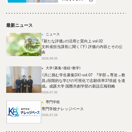
最新ニュース
ニュース
「新たな評価」の活用と質向上 vol.02
文科省担当課長に聞く（下） 評価の内容とその公
表
2026.08.03
大学（募集・接続・教学）
〈共に挑む学生募集DX〉vol.07 「学部→専攻→教
員」段階的な学びの可視化で志願倍率37倍超 を達
成。 成蹊大学 国際共創学部の新設広報戦略
2026.07.30
専門学校
専門学校ナレッジベース
2026.07.28