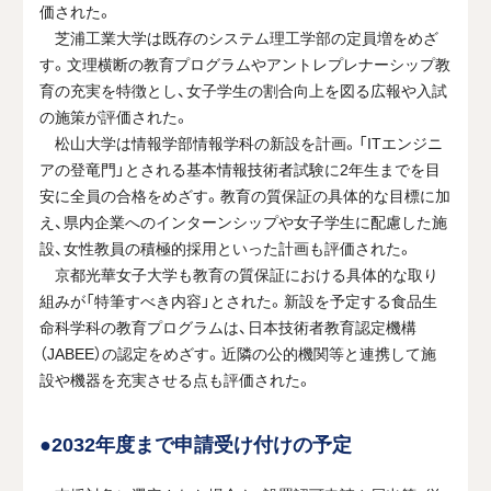
価された。
芝浦工業大学は既存のシステム理工学部の定員増をめざ
す。文理横断の教育プログラムやアントレプレナーシップ教
育の充実を特徴とし、女子学生の割合向上を図る広報や入試
の施策が評価された。
松山大学は情報学部情報学科の新設を計画。「ITエンジニ
アの登竜門」とされる基本情報技術者試験に2年生までを目
安に全員の合格をめざす。教育の質保証の具体的な目標に加
え、県内企業へのインターンシップや女子学生に配慮した施
設、女性教員の積極的採用といった計画も評価された。
京都光華女子大学も教育の質保証における具体的な取り
組みが「特筆すべき内容」とされた。新設を予定する食品生
命科学科の教育プログラムは、日本技術者教育認定機構
（JABEE）の認定をめざす。近隣の公的機関等と連携して施
設や機器を充実させる点も評価された。
●2032年度まで申請受け付けの予定