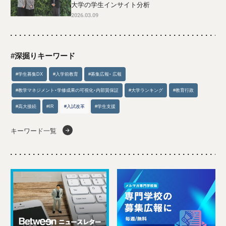
大学の学生インサイト分析
2026.03.09
#深掘りキーワード
#学生募集DX
#入学前教育
#募集広報・ 広報
#教学マネジメント・学修成果の可視化・内部質保証
#大学ランキング
#教育行政
#高大接続
#IR
#入試改革
#学生支援
キーワード一覧