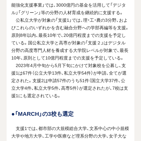
能強化支援事業」では、3000億円の基金を活用して「デジタ
ル」「グリーン」等の分野の人材育成を継続的に支援する。
公私立大学が対象の「支援1」では、理・工・農の3分野、およ
びこれらのいずれかを含む融合分野への学部再編等を支援。
原則8年以内、最長10年で、20億円程度までの支援を予定し
ている。国公私立大学と高専が対象の「支援２」はデジタル
分野の高度専門人材を養成する大学院レベルが対象で、最長
10年、原則として10億円程度までの支援を予定している。
2023年4月中旬から5月下旬にかけて対象校を公募し、支
援1は67件（公立大学13件、私立大学54件）が申請、全てが選
定された。支援2は申請57件のうち51件（国立大学37件、公
立大学4件、私立大学5件、高専5件）が選定されたが、7校は支
援1にも選定されている。
●「MARCH」の3校も選定
支援1では、都市部の大規模総合大学、文系中心の中小規模
大学や地方大学、工学や医療など理系分野の大学、女子大な