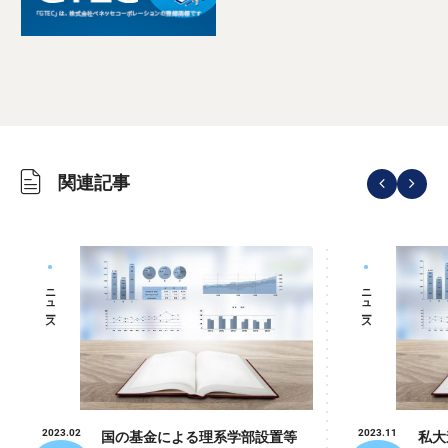
関連記事
ニュース
ニュース
私大
国の基金による理系学部設置等
2023.11
2023.02