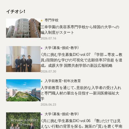
イチオシ！
専門学校
三幸学園の美容系専門学校から韓国の大学への
編入制度がスタート
2026.07.16
大学（募集・接続・教学）
〈共に挑む学生募集DX〉vol.07 「学部→専攻→教
員」段階的な学びの可視化で志願倍率37倍超 を達
成。 成蹊大学 国際共創学部の新設広報戦略
2026.07.30
入学前教育・初年次教育
入学前教育を通じて、意欲的な入学者の受け入れ
と専門職人材の輩出を目指す―新潟医療福祉大
学
2026.06.23
大学（募集・接続・教学）
〈共に挑む学生募集DX〉vol.06 「数」だけでは見
えない行動の背景を探る。施策の「質」を磨く甲南