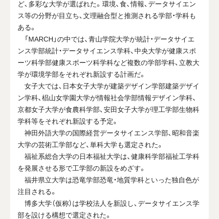
ど、多彩な大学が選ばれた。環境、食、情報、データサイエン
ス等の分野が目立ち、文理融合型と推測される学部・学科も
ある。
「MARCH」の中では、青山学院大学が統計・データサイエ
ンス学部統計・データサイエンス学科、中央大学が健康スポ
ーツ科学部健康スポーツ科学科など複数の学部学科、立教大
学が環境学部をそれぞれ新設する計画だ。
女子大では、日本女子大学が建築デザイン学部建築デザイ
ン学科、椙山女学園大学が情報社会学部情報デザイン学科、
京都女子大学が食農科学部、安田女子大学が理工学部生物科
学科等をそれぞれ新設する予定。
神田外語大学の国際経営データサイエンス学部、昭和音楽
大学の芸術工学部など、単科大学も選定された。
福祉系総合大学の日本福祉大学は、健康科学部福祉工学科
を発展させる形で工学部の新設をめざす。
福井県立大学は恐竜学部恐竜・地質学科といった独自色が
注目される。
博多大学（仮称）は学校法人を新設し、データサイエンス学
部を設ける構想で選定された。