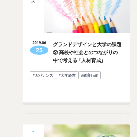
グランドデザインと大学の課題
2019.06
25
② 高校や社会とのつながりの
中で考える 「人材育成」
#ガバナンス
#大学経営
#教育行政