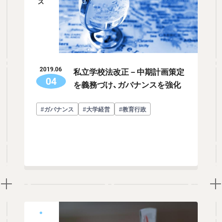
私立学校法改正－中期計画策定
2019.06
04
を義務づけ、ガバナンスを強化
#ガバナンス
#大学経営
#教育行政