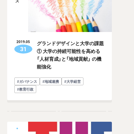
グランドデザインと大学の課題
2019.05
31
① 大学の持続可能性を高める
「人材育成」と「地域貢献」 の機
能強化
#ガバナンス
#地域連携
#大学経営
#教育行政