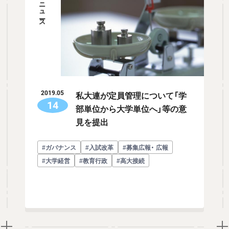
ニュース
私大連が定員管理について「学
2019.05
14
部単位から大学単位へ」等の意
見を提出
#ガバナンス
#入試改革
#募集広報・ 広報
#大学経営
#教育行政
#高大接続