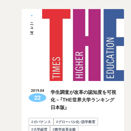
ニュース
学生調査が改革の認知度を可視
2019.04
22
化－「THE世界大学ランキング
日本版」
#ガバナンス
#グローバル化・語学教育
#大学経営
#教学改革全般