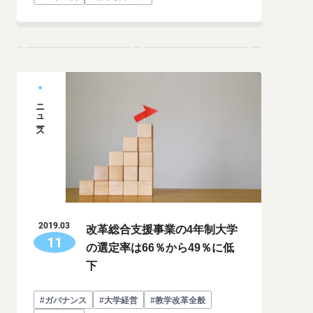
ニュース
改革総合支援事業の4年制大学
2019.03
11
の選定率は66％から49％に低
下
#ガバナンス
#大学経営
#教学改革全般