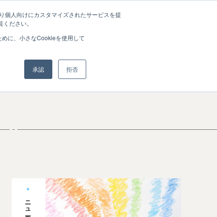
たより個人向けにカスタマイズされたサービスを提
覧ください。
に、小さなCookieを使用して
承認
拒否
ニュース