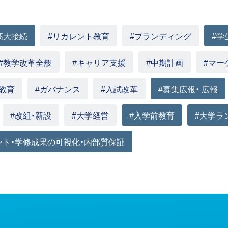
高大接続
#リカレント教育
#ブランディング
#学
#教学改革全般
#キャリア支援
#中期計画
#マー
教育
#ガバナンス
#入試改革
#募集広報・ 広報
#改組・新設
#大学経営
#入学前教育
#大学ラ
ント・学修成果の可視化・内部質保証