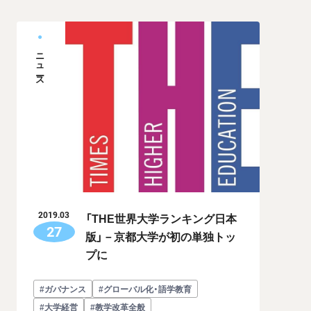
ニュース
「THE世界大学ランキング日本
2019.03
27
版」－京都大学が初の単独トッ
プに
#ガバナンス
#グローバル化・語学教育
#大学経営
#教学改革全般