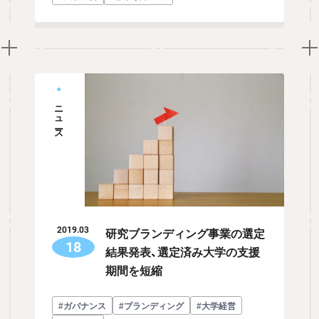
ニュース
研究ブランディング事業の選定
2019.03
18
結果発表、選定済み大学の支援
期間を短縮
#ガバナンス
#ブランディング
#大学経営