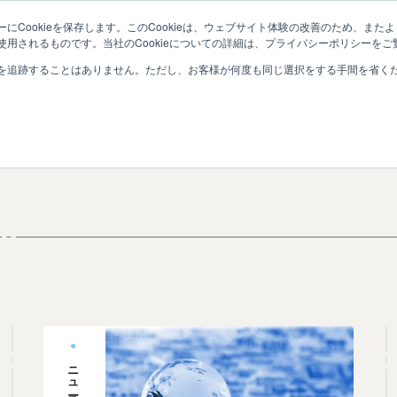
にCookieを保存します。このCookieは、ウェブサイト体験の改善のため、ま
学（募集・接続・教学）
専門学校
入学前教育・初年次教育
用されるものです。当社のCookieについての詳細は、プライバシーポリシーをご
を追跡することはありません。ただし、お客様が何度も同じ選択をする手間を省くため
ニュース