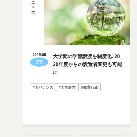
ニュース
大学間の学部譲渡を制度化、20
2019.05
27
20年度からの設置者変更も可能
に
#ガバナンス
#大学経営
#教育行政