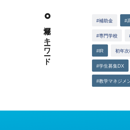
#補助金
#
深堀りキーワード
#専門学校
#IR
初年次
#学生募集DX
#教学マネジメ