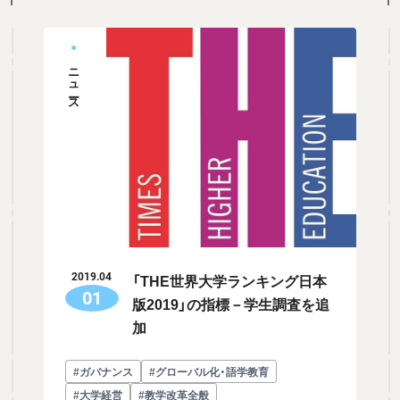
ニュース
「THE世界大学ランキング日本
2019.04
01
版2019」の指標－学生調査を追
加
#ガバナンス
#グローバル化・語学教育
#大学経営
#教学改革全般