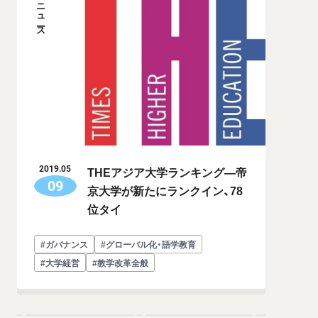
ニュース
THEアジア大学ランキング―帝
2019.05
09
京大学が新たにランクイン、78
位タイ
#ガバナンス
#グローバル化・語学教育
#大学経営
#教学改革全般