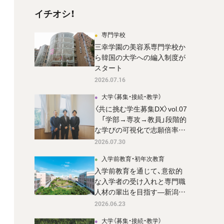
イチオシ！
専門学校
三幸学園の美容系専門学校か
ら韓国の大学への編入制度が
スタート
2026.07.16
大学（募集・接続・教学）
〈共に挑む学生募集DX〉vol.07
「学部→専攻→教員」段階的
な学びの可視化で志願倍率37
倍超 を達成。 成蹊大学 国際
2026.07.30
共創学部の新設広報戦略
入学前教育・初年次教育
入学前教育を通じて、意欲的
な入学者の受け入れと専門職
人材の輩出を目指す―新潟医
療福祉大学
2026.06.23
大学（募集・接続・教学）