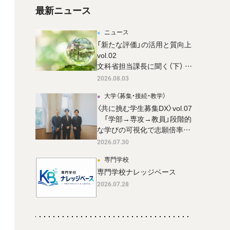
最新ニュース
ニュース
「新たな評価」の活用と質向上
vol.02
文科省担当課長に聞く（下） 評
価の内容とその公表
2026.08.03
大学（募集・接続・教学）
〈共に挑む学生募集DX〉vol.07
「学部→専攻→教員」段階的
な学びの可視化で志願倍率37
倍超 を達成。 成蹊大学 国際
2026.07.30
共創学部の新設広報戦略
専門学校
専門学校ナレッジベース
2026.07.28