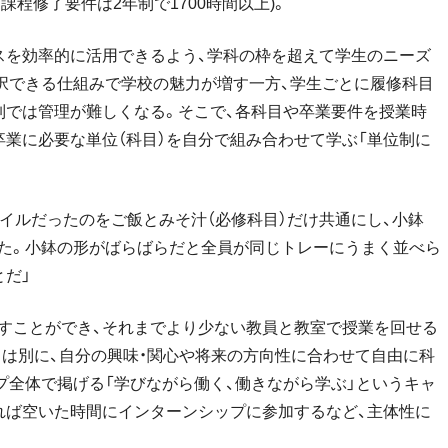
課程修了要件は2年制で1700時間以上)。
スを効率的に活用できるよう、学科の枠を超えて学生のニーズ
択できる仕組みで学校の魅力が増す一方、学生ごとに履修科目
制では管理が難しくなる。そこで、各科目や卒業要件を授業時
業に必要な単位（科目）を自分で組み合わせて学ぶ「単位制に
イルだったのをご飯とみそ汁（必修科目）だけ共通にし、小鉢
した。小鉢の形がばらばらだと全員が同じトレーにうまく並べら
とだ」
すことができ、それまでより少ない教員と教室で授業を回せる
とは別に、自分の興味・関心や将来の方向性に合わせて自由に科
プ全体で掲げる「学びながら働く、働きながら学ぶ」というキャ
れば空いた時間にインターンシップに参加するなど、主体性に