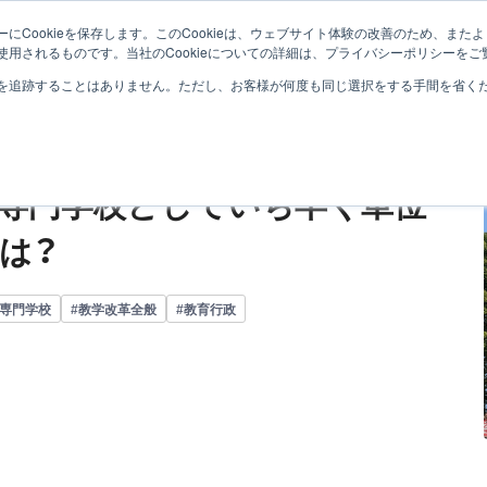
にCookieを保存します。このCookieは、ウェブサイト体験の改善のため、ま
学（募集・接続・教学）
専門学校
入学前教育・初年次教育
用されるものです。当社のCookieについての詳細は、プライバシーポリシーをご
を追跡することはありません。ただし、お客様が何度も同じ選択をする手間を省くため
専門学校としていち早く単位
は？
#専門学校
#教学改革全般
#教育行政