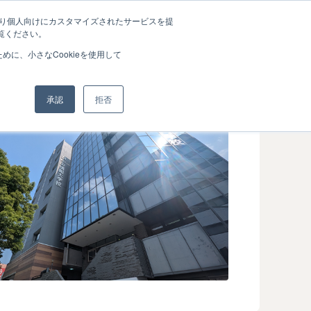
たより個人向けにカスタマイズされたサービスを提
覧ください。
に、小さなCookieを使用して
承認
拒否