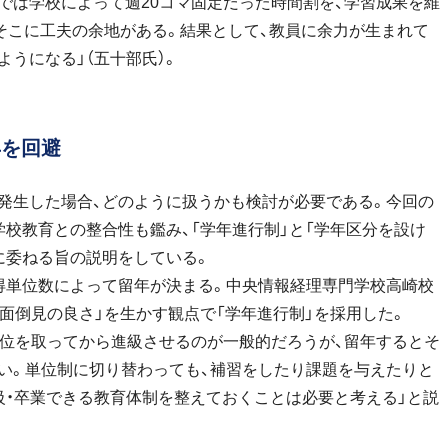
までは学校によって週20コマ固定だった時間割を、学習成果を維
そこに工夫の余地がある。結果として、教員に余力が生まれて
うになる」（五十部氏）。
年を回避
発生した場合、どのように扱うかも検討が必要である。今回の
校教育との整合性も鑑み、「学年進行制」と「学年区分を設け
に委ねる旨の説明をしている。
得単位数によって留年が決まる。中央情報経理専門学校高崎校
面倒見の良さ」を生かす観点で「学年進行制」を採用した。
単位を取ってから進級させるのが一般的だろうが、留年するとそ
い。単位制に切り替わっても、補習をしたり課題を与えたりと
級・卒業できる教育体制を整えておくことは必要と考える」と説