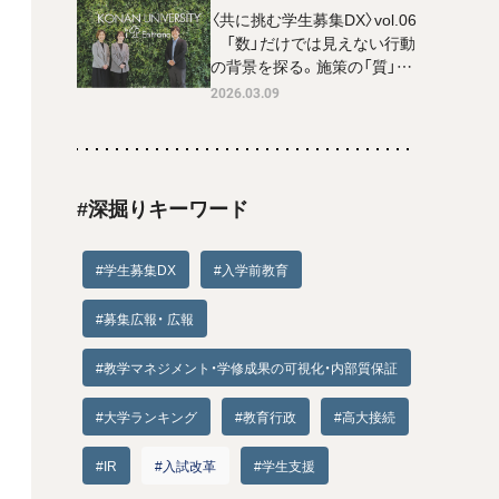
〈共に挑む学生募集DX〉vol.06
「数」だけでは見えない行動
の背景を探る。施策の「質」を
磨く甲南大学の学生インサイ
2026.03.09
ト分析
#深掘りキーワード
#学生募集DX
#入学前教育
#募集広報・ 広報
#教学マネジメント・学修成果の可視化・内部質保証
#大学ランキング
#教育行政
#高大接続
#IR
#入試改革
#学生支援