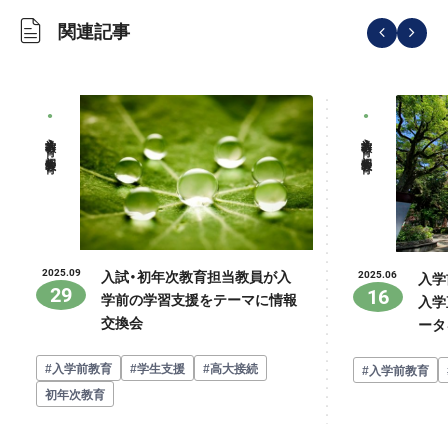
関連記事
入学前教育・初年次教育
入学前教育・初年次教育
入試・初年次教育担当教員が入
2025.09
入学
2025.06
29
16
学前の学習支援をテーマに情報
入学
交換会
ータ
#入学前教育
#学生支援
#高大接続
#入学前教育
初年次教育