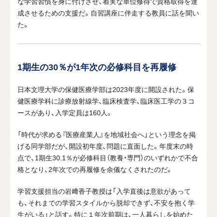
な学習習慣を身に付けさせ、着実な単位修得で資格取得を達
成させるための支援だ。自習講座に伴走する教員に話を聞い
た。
1期生の30％が1年次の必修科目を再履修
日本文理大学の保健医療学部は2023年度に開設された。保
健医療学科に診療放射線学、臨床検査学、臨床医工学の３コ
ースがあり、入学定員は160人。
「時代が求める『医療産業人』を地域社会へ」という理念を掲
げる同学部だが、開設初年度、問題に直面した。年度末の時
点で、1期生30.1％が必修科目（教養・専門）のいずれかで不合
格となり、2年次での再履修を余儀なくされたのだ。
学習支援担当の岩﨑香子教授は「入学直後は意欲があって
も、それまでの学習スタイルから脱却できず、不安を抱く学
生がいる」と話す。特に１年次前期は、一人暮らしを始めた