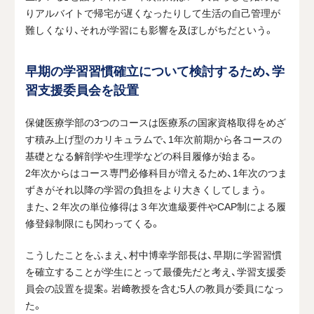
りアルバイトで帰宅が遅くなったりして生活の自己管理が
難しくなり、それが学習にも影響を及ぼしがちだという。
早期の学習習慣確立について検討するため、学
習支援委員会を設置
保健医療学部の3つのコースは医療系の国家資格取得をめざ
す積み上げ型のカリキュラムで、1年次前期から各コースの
基礎となる解剖学や生理学などの科目履修が始まる。
2年次からはコース専門必修科目が増えるため、1年次のつま
ずきがそれ以降の学習の負担をより大きくしてしまう。
また、２年次の単位修得は３年次進級要件やCAP制による履
修登録制限にも関わってくる。
こうしたことをふまえ、村中博幸学部長は、早期に学習習慣
を確立することが学生にとって最優先だと考え、学習支援委
員会の設置を提案。岩﨑教授を含む5人の教員が委員になっ
た。