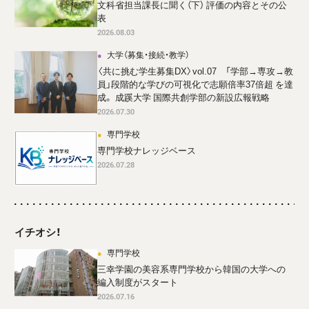
文科省担当課長に聞く（下） 評価の内容とその公
表
2026.08.03
大学（募集・接続・教学）
〈共に挑む学生募集DX〉vol.07 「学部→専攻→教
員」段階的な学びの可視化で志願倍率37倍超 を達
成。 成蹊大学 国際共創学部の新設広報戦略
2026.07.30
専門学校
専門学校ナレッジベース
2026.07.28
イチオシ！
専門学校
三幸学園の美容系専門学校から韓国の大学への
編入制度がスタート
2026.07.16