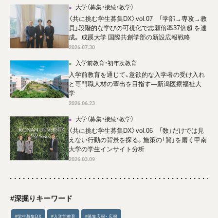
大学（募集・接続・教学）
〈共に挑む学生募集DX〉vol.07 「学部→専攻→教
員」段階的な学びの可視化で志願倍率37倍超 を達
成。 成蹊大学 国際共創学部の新設広報戦略
2026.07.30
入学前教育・初年次教育
入学前教育を通じて、意欲的な入学者の受け入れ
と専門職人材の輩出を目指す―新潟医療福祉大
学
2026.06.23
大学（募集・接続・教学）
〈共に挑む学生募集DX〉vol.06 「数」だけでは見
えない行動の背景を探る。施策の「質」を磨く甲南
大学の学生インサイト分析
2026.03.09
#深掘りキーワード
#学生募集DX
#入学前教育
#募集広報・ 広報