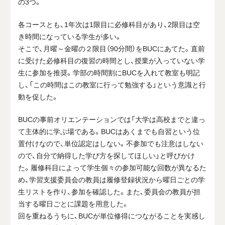
の3つ。
各コースとも、1年次は1限目に必修科目があり、2限目は空
き時間になっている学生が多い。
そこで、月曜～金曜の２限目（90分間）をBUCにあてた。直前
に受けた必修科目の復習の時間とし、授業が入っていない学
生に参加を推奨。学部の時間割にBUCを入れて教室も明記
し、「この時間はこの教室に行って勉強する」という意識と行
動を促した。
BUCの事前オリエンテーションでは「大学は高校までと違っ
て主体的に学ぶ場である。BUCはあくまでも自習という位
置付けなので、単位認定はしない。不参加でも注意はしない
ので、自分で納得した学び方を探してほしい」と呼びかけ
た。履修科目によって学生個々の参加可能な回数が異なるた
め、学習支援委員会の教員は履修登録状況から曜日ごとの学
生リストを作り、参加を確認した。また、委員会の教員が担
当する曜日ごとに課題を用意した。
回を重ねるうちに、BUCが単位修得につながることを実感し