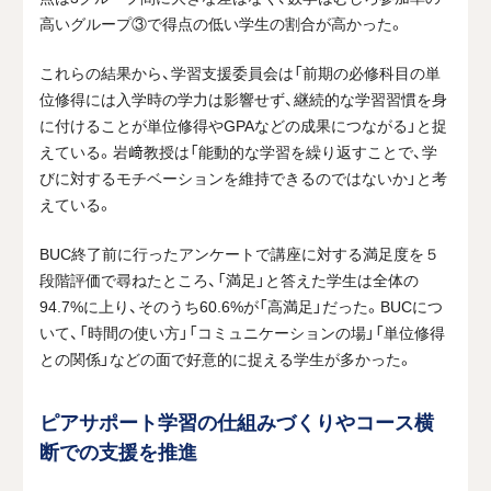
高いグループ③で得点の低い学生の割合が高かった。
これらの結果から、学習支援委員会は「前期の必修科目の単
位修得には入学時の学力は影響せず、継続的な学習習慣を身
に付けることが単位修得やGPAなどの成果につながる」と捉
えている。岩﨑教授は「能動的な学習を繰り返すことで、学
びに対するモチベーションを維持できるのではないか」と考
えている。
BUC終了前に行ったアンケートで講座に対する満足度を５
段階評価で尋ねたところ、「満足」と答えた学生は全体の
94.7%に上り、そのうち60.6%が「高満足」だった。BUCにつ
いて、「時間の使い方」「コミュニケーションの場」「単位修得
との関係」などの面で好意的に捉える学生が多かった。
ピアサポート学習の仕組みづくりやコース横
断での支援を推進