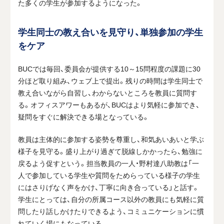
た多くの学生が参加するようになった。
学生同士の教え合いを見守り、単独参加の学生
をケア
BUCでは毎回、委員会が提供する10～15問程度の課題に30
分ほど取り組み、ウェブ上で提出。残りの時間は学生同士で
教え合いながら自習し、わからないところを教員に質問す
る。オフィスアワーもあるが、BUCはより気軽に参加でき、
疑問をすぐに解決できる場となっている。
教員は主体的に参加する姿勢を尊重し、和気あいあいと学ぶ
様子を見守る。盛り上がり過ぎて脱線しかかったら、勉強に
戻るよう促すという。担当教員の一人・野村達八助教は「一
人で参加している学生や質問をためらっている様子の学生
にはさりげなく声をかけ、丁寧に向き合っている」と話す。
学生にとっては、自分の所属コース以外の教員にも気軽に質
問したり話しかけたりできるよう、コミュニケーションに慣
れていく場にもなっている。