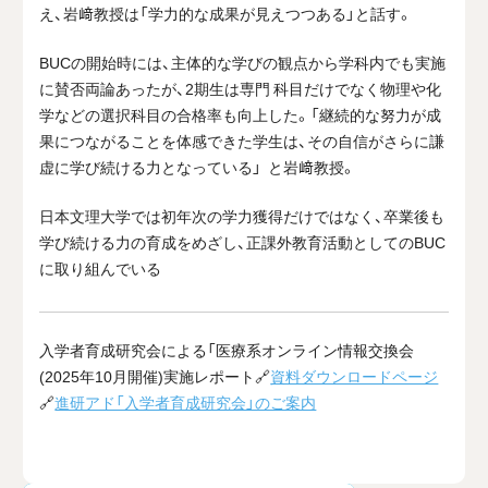
え、岩﨑教授は「学力的な成果が見えつつある」と話す。
BUCの開始時には、主体的な学びの観点から学科内でも実施
に賛否両論あったが、2期生は専門 科目だけでなく物理や化
学などの選択科目の合格率も向上した。「継続的な努力が成
果につながることを体感できた学生は、その自信がさらに謙
虚に学び続ける力となっている」 と岩﨑教授。
日本文理大学では初年次の学力獲得だけではなく、卒業後も
学び続ける力の育成をめざし、正課外教育活動としてのBUC
に取り組んでいる
入学者育成研究会による「医療系オンライン情報交換会
(2025年10月開催)実施レポート🔗
資料ダウンロードページ
🔗
進研アド「入学者育成研究会」のご案内