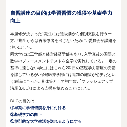
自習講座の目的は学習習慣の獲得や基礎学力
向上
再履修が決まった1期生には進級前から個別支援を行う一
方、2期生からは再履修者を出さないために、委員会が課題を
洗い出した。
同大学には工学部と経営経済学部もあり、入学直後の国語と
数学のプレースメントテストを全学で実施している。一定の
基準に達しない学生にはこれら2科目の基礎学力講座の受講
を課しているが、保健医療学部には追加の施策が必要だとい
う結論に至った。具体策として初年次、「ブラッシュアップ
講座（BUC）」による支援を始めることにした。
BUCの目的は
①早期に学習習慣を身に付ける
②基礎学力の向上
③規則的な大学生活を送れるようにする