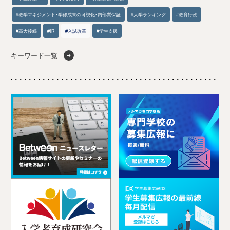
#教学マネジメント・学修成果の可視化・内部質保証
#大学ランキング
#教育行政
#高大接続
#IR
#入試改革
#学生支援
キーワード一覧