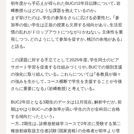
初年度から手応えが得られたBUCの2年目以降について、岩
﨑教授らはどのような課題を抱えているのか。
まず挙げたのは、学生の参加をさらに広げる必要性だ。「参
加率の低い学生は正規の授業も欠席する傾向があり、生活習
慣の乱れがドロップアウトにつながりかねない。主体性を重
視しつつ、どのようにして参加を促すか、検討の余地がある」
と語る。
この課題に対する手立てとして2025年度、学生同士のピア
サポート学習を促進する仕組みづくりや、BUCでの個別支援
の強化に取り組んでいる。これらについては「各教員が個々
の強みを生かして、コース横断で学生を支援することが今後
さらに重要になる」（岩﨑教授）と考えている。
BUC2年目となる3期生のデータは11月現在、解析中だが、前
期はやはりBUCへの参加率が高い学生の方が全科目に合格
する傾向だったという。
一方、2期生は、診療放射線学コースで2年次に受験する第二
種放射線取扱主任者試験（国家資格）の合格者が前年より増