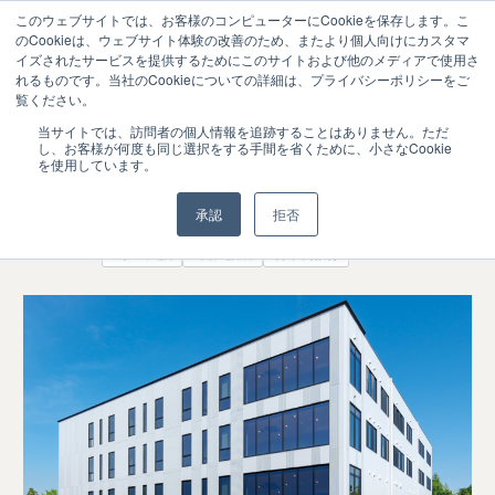
このウェブサイトでは、お客様のコンピューターにCookieを保存します。こ
のCookieは、ウェブサイト体験の改善のため、またより個人向けにカスタマ
イズされたサービスを提供するためにこのサイトおよび他のメディアで使用さ
れるものです。当社のCookieについての詳細は、プライバシーポリシーをご
覧ください。
自習講座で学習習慣が身に付き、初年次必
2025.12
当サイトでは、訪問者の個人情報を追跡することはありません。ただ
01
し、お客様が何度も同じ選択をする手間を省くために、小さなCookie
修科目の再履修者が減少 －日本文理大学
を使用しています。
入学前教育・初年次教育
承認
拒否
#学生支援
#高大接続
初年次教育