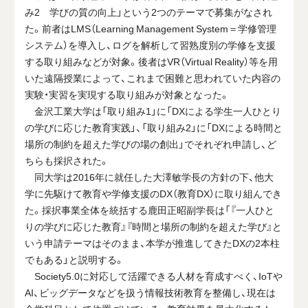
み2 学びの質の向上」という2つのテーマで募集がなされ
た。前者はLMS（Learning Management System＝学修管理
システム）を導入し、ログを解析して習熟度別の学修を支援
する取り組みなどが対象。後者はVR（Virtual Reality）等を用
いた遠隔授業によって、これまで困難と思われていた内容の
実験・実習を実現する取り組みが対象となった。
金沢工業大学は「取り組み1」に「DXによる学生一人ひとり
の学びに応じた教育実践」、「取り組み2」に「DXによる時間と
場所の制約を超えた学びの場の創出」でそれぞれ申請し、ど
ちらも採択された。
同大学は2016年に就任した大澤敏学長の方針の下、他大
学に先駆けて教育や学修支援のDX（教育DX）に取り組んでき
た。採択事業全体を統括する鹿田正昭副学長は「『一人ひと
りの学びに応じた教育』『時間と場所の制約を超えた学び』と
いう申請テーマはそのまま、本学が推進してきたDXの2本柱
でもある」と説明する。
Society5.0に対応して活躍できる人材を育成すべく、IoTや
AI、ビッグデータなどを扱う情報技術教育を整備し、現在は