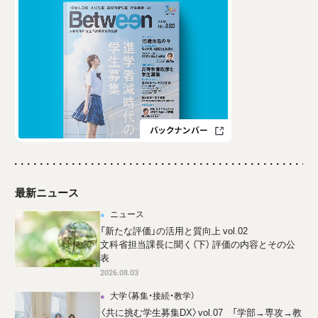
最新ニュース
ニュース
「新たな評価」の活用と質向上 vol.02
文科省担当課長に聞く（下） 評価の内容とその公
表
2026.08.03
大学（募集・接続・教学）
〈共に挑む学生募集DX〉vol.07 「学部→専攻→教