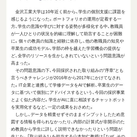
金沢工業大学は10年近く前から、学生の個別支援に課題を
感じるようになった。ポートフォリオの運用が定着する一
方、学生の意識や学びに対する姿勢が多様化する中、教職員
が一人ひとりの状況を的確に理解して助言することが困難
に。個々の教員の知識と経験に依存し、他の教職員の知見や
卒業生の成功モデル、学部の枠を越えた学習機会の提供な
ど、全学のリソースを生かしきれていないという問題意識が
高まった。
その問題意識の下、今回採択された取り組みの"序章"とも
言うべきチャレンジが2016年から2017年にかけてなされ
た。IT企業と連携して学修データをAIで解析、卒業生のデー
タに基づいて個別にアドバイスするという、今回の採択事業
とよく似た内容だ。学生がAIに直に相談するチャットボット
を実用化するなど、一定の成果をおさめた。
しかし、データを精査せずそのままインプットしたため意
図する情報を得られなかったり、内部の計算式が非開示のた
め教員から学生に詳しく説明できなかったりという問題が
生じた。「取り組み1」を担当する山本知仁教授は「なぜ、その