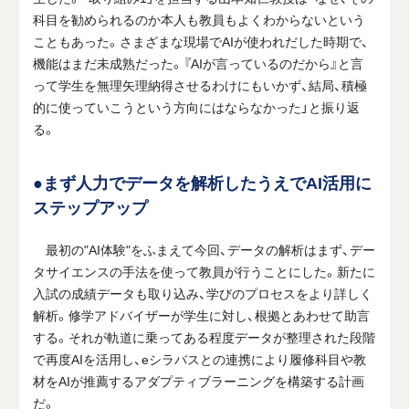
科目を勧められるのか本人も教員もよくわからないという
こともあった。さまざまな現場でAIが使われだした時期で、
機能はまだ未成熟だった。『AIが言っているのだから』と言
って学生を無理矢理納得させるわけにもいかず、結局、積極
的に使っていこうという方向にはならなかった」と振り返
る。
●まず人力でデータを解析したうえでAI活用に
ステップアップ
最初の"AI体験"をふまえて今回、データの解析はまず、デー
タサイエンスの手法を使って教員が行うことにした。新たに
入試の成績データも取り込み、学びのプロセスをより詳しく
解析。修学アドバイザーが学生に対し、根拠とあわせて助言
する。それが軌道に乗ってある程度データが整理された段階
で再度AIを活用し、eシラバスとの連携により履修科目や教
材をAIが推薦するアダプティブラーニングを構築する計画
だ。