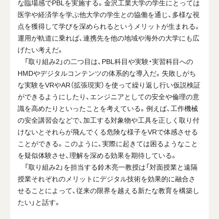
な臨場感でPBLを実施する。金沢工業大学の学生にとっては
医学や経済学を学ぶ他大学の学生との協働を通じ、多様な視
点を獲得して学びを深められるというメリットが生まれる。
運用が軌道に乗れば、連携先を他の地域や海外の大学にも広
げたい考えだ。
「取り組み2」の二つ目は、PBL科目や実験・実習科目への
HMDやデジタルコンテンツの体系的な導入だ。失敗しがち
な実験をVRやAR（拡張現実）を使って繰り返し行い仮説検証
ができるようにしたり、エンジニアとしての安全や倫理の意
識を高めたりといったことを考えている。例えば、工作機械
の安全講習会などで、加工する対象物や工具を正しく取り付
けないとそれらが飛んでくる危険な様子をVRで体感させる
ことができる。このように、実際に起きては困るようなこと
を疑似体験させ、理解を深める効果を期待している。
「取り組み2」を担当する鈴木亮一教授は「対面授業と遠隔
授業それぞれのメリットにデジタル技術を効果的に融合さ
せることによって、従来の限界を越える新たな教育を構築し
たい」と話す。