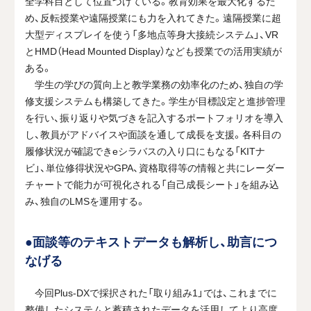
全学科目として位置づけている。教育効果を最大化するた
め、反転授業や遠隔授業にも力を入れてきた。遠隔授業に超
大型ディスプレイを使う「多地点等身大接続システム」、VR
とHMD（Head Mounted Display）なども授業での活用実績が
ある。
学生の学びの質向上と教学業務の効率化のため、独自の学
修支援システムも構築してきた。学生が目標設定と進捗管理
を行い、振り返りや気づきを記入するポートフォリオを導入
し、教員がアドバイスや面談を通して成長を支援。各科目の
履修状況が確認できeシラバスの入り口にもなる「KITナ
ビ」、単位修得状況やGPA、資格取得等の情報と共にレーダー
チャートで能力が可視化される「自己成長シート」を組み込
み、独自のLMSを運用する。
●面談等のテキストデータも解析し、助言につ
なげる
今回Plus-DXで採択された「取り組み1」では、これまでに
整備したシステムと蓄積されたデータを活用してより高度