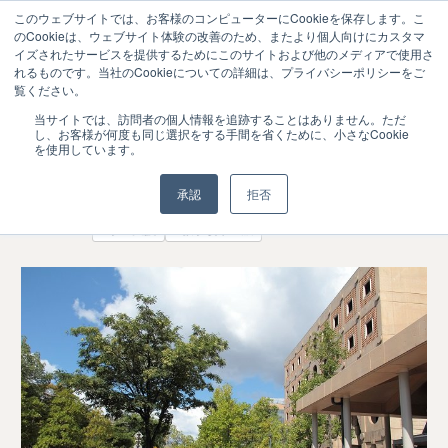
このウェブサイトでは、お客様のコンピューターにCookieを保存します。こ
のCookieは、ウェブサイト体験の改善のため、またより個人向けにカスタマ
イズされたサービスを提供するためにこのサイトおよび他のメディアで使用さ
れるものです。当社のCookieについての詳細は、プライバシーポリシーをご
覧ください。
「Plus-DX」ダブル採択の金沢工業大学－
2021.05
当サイトでは、訪問者の個人情報を追跡することはありません。ただ
17
し、お客様が何度も同じ選択をする手間を省くために、小さなCookie
学修の個別最適化をめざす
を使用しています。
ニュース
承認
拒否
#学生支援
#教学改革全般