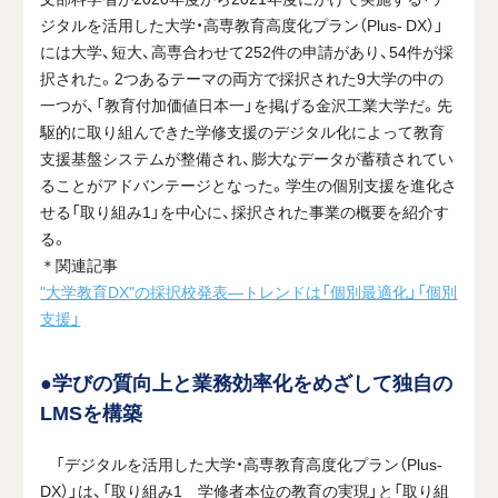
ジタルを活用した大学・高専教育高度化プラン（Plus- DX）」
には大学、短大、高専合わせて252件の申請があり、54件が採
択された。2つあるテーマの両方で採択された9大学の中の
一つが、「教育付加価値日本一」を掲げる金沢工業大学だ。先
駆的に取り組んできた学修支援のデジタル化によって教育
支援基盤システムが整備され、膨大なデータが蓄積されてい
ることがアドバンテージとなった。学生の個別支援を進化さ
せる「取り組み1」を中心に、採択された事業の概要を紹介す
る。
＊関連記事
"大学教育DX"の採択校発表―トレンドは「個別最適化」「個別
支援」
●学びの質向上と業務効率化をめざして独自の
LMSを構築
「デジタルを活用した大学・高専教育高度化プラン（Plus-
DX）」は、「取り組み1 学修者本位の教育の実現」と「取り組