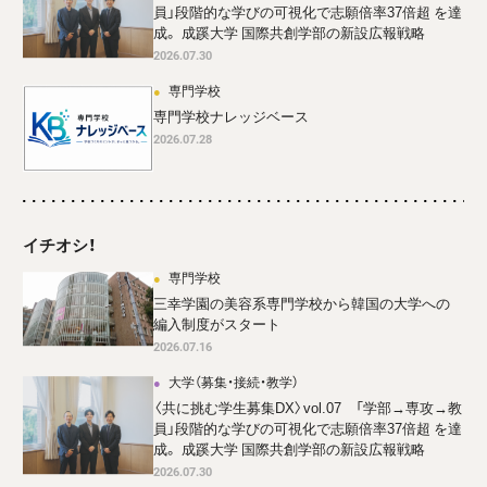
員」段階的な学びの可視化で志願倍率37倍超 を達
成。 成蹊大学 国際共創学部の新設広報戦略
2026.07.30
専門学校
専門学校ナレッジベース
2026.07.28
イチオシ！
専門学校
三幸学園の美容系専門学校から韓国の大学への
編入制度がスタート
2026.07.16
大学（募集・接続・教学）
〈共に挑む学生募集DX〉vol.07 「学部→専攻→教
員」段階的な学びの可視化で志願倍率37倍超 を達
成。 成蹊大学 国際共創学部の新設広報戦略
2026.07.30