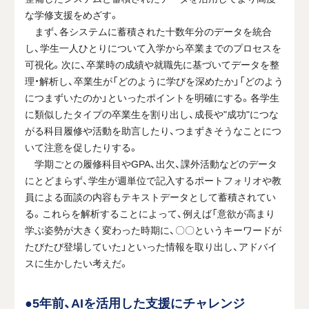
な学修支援をめざす。
まず、各システムに蓄積された十数年分のデータを統合
し、学生一人ひとりについて入学から卒業までのプロセスを
可視化。次に、卒業時の成績や就職先に基づいてデータを整
理・解析し、卒業生が「どのように学びを深めたか」「どのよう
につまずいたのか」といったポイントを明確にする。各学生
に類似したタイプの卒業生を割り出し、成長や"成功"につな
がる科目履修や活動を助言したり、つまずきそうなことにつ
いて注意を促したりする。
学期ごとの履修科目やGPA、出欠、課外活動などのデータ
にとどまらず、学生が週単位で記入するポートフォリオや教
員による面談の内容もテキストデータとして蓄積されてい
る。これらを解析することによって、例えば「意欲が高まり
学ぶ姿勢が大きく変わった時期に、〇〇というキーワードが
たびたび登場していた」といった情報を取り出し、アドバイ
スに生かしたい考えだ。
●5年前、AIを活用した支援にチャレンジ