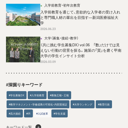
入学前教育・初年次教育
入学前教育を通じて、意欲的な入学者の受け入れ
と専門職人材の輩出を目指す―新潟医療福祉大
学
2026.06.23
大学（募集・接続・教学）
〈共に挑む学生募集DX〉vol.06 「数」だけでは見
えない行動の背景を探る。施策の「質」を磨く甲南
大学の学生インサイト分析
2026.03.09
#深掘りキーワード
#学生募集DX
#入学前教育
#募集広報・ 広報
#教学マネジメント・学修成果の可視化・内部質保証
#大学ランキング
#教育行政
#高大接続
#IR
#入試改革
#学生支援
キーワード一覧