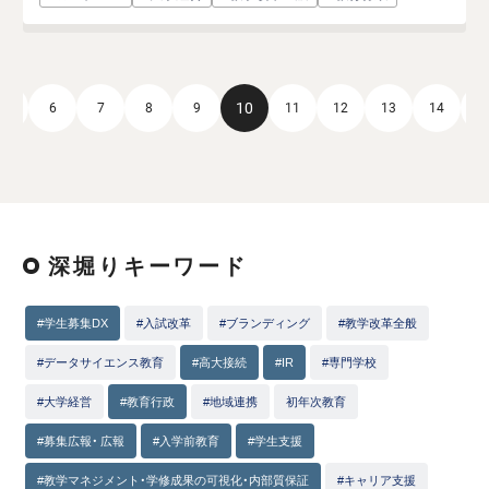
10
5
6
7
8
9
11
12
13
14
1
深堀りキーワード
#学生募集DX
#入試改革
#ブランディング
#教学改革全般
#データサイエンス教育
#高大接続
#IR
#専門学校
#大学経営
#教育行政
#地域連携
初年次教育
#募集広報・ 広報
#入学前教育
#学生支援
#教学マネジメント・学修成果の可視化・内部質保証
#キャリア支援