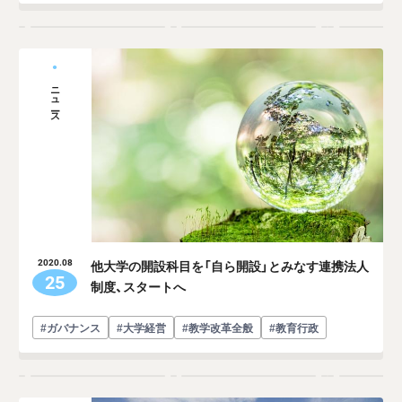
ニュース
他大学の開設科目を「自ら開設」とみなす連携法人
2020.08
25
制度、スタートへ
#ガバナンス
#大学経営
#教学改革全般
#教育行政