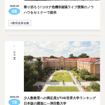
乗り切ろう！コロナ危機➈遠隔ライブ授業のノウ
2020.06
08
ハウをセミナーで提供
#教学改革全般
ニュース
少人数教育への満足度がTHE世界大学ランキング
2020.05
18
日本版の躍進に―津田塾大学