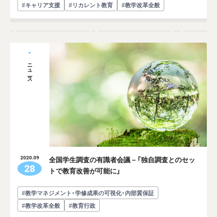
#キャリア支援
#リカレント教育
#教学改革全般
ニュース
全国学生調査の有識者会議－「独自調査とのセッ
2020.09
28
トで教育改善が可能に」
#教学マネジメント・学修成果の可視化・内部質保証
#教学改革全般
#教育行政