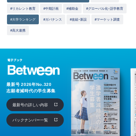
#リカレント教育
#中期計画
#補助金
#グローバル化・語学教育
#大学ランキング
#ガバナンス
#改組・新設
#マーケット調査
#高大連携
最新号 2026年No.320
志願者減時代の学生募集
最新号の詳しい内容
バックナンバー一覧