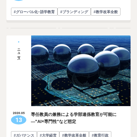
#グローバル化・語学教育
#ブランディング
#教学改革全般
ニュース
専任教員の兼務による学部連係教育が可能に
2020.05
13
―"AI×専門性"など想定
#ガバナンス
#大学経営
#教学改革全般
#教育行政