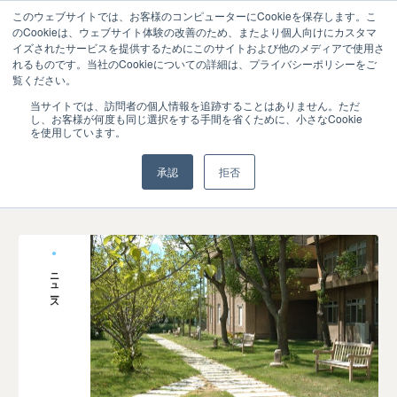
このウェブサイトでは、お客様のコンピューターにCookieを保存します。こ
のCookieは、ウェブサイト体験の改善のため、またより個人向けにカスタマ
イズされたサービスを提供するためにこのサイトおよび他のメディアで使用さ
れるものです。当社のCookieについての詳細は、プライバシーポリシーをご
覧ください。
当サイトでは、訪問者の個人情報を追跡することはありません。ただ
#深掘りキーワード
#教学改革全般
し、お客様が何度も同じ選択をする手間を省くために、小さなCookie
を使用しています。
承認
拒否
ニュース