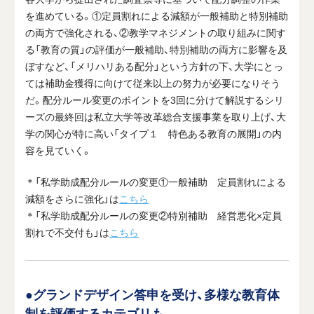
を進めている。①定員割れによる減額が一般補助と特別補助
の両方で強化される、②教学マネジメントの取り組みに関す
る「教育の質」の評価が一般補助、特別補助の両方に影響を及
ぼすなど、「メリハリある配分」という方針の下、大学にとっ
ては補助金獲得に向けて従来以上の努力が必要になりそう
だ。配分ルール変更のポイントを3回に分けて解説するシリ
ーズの最終回は私立大学等改革総合支援事業を取り上げ、大
学の関心が特に高い「タイプ１ 特色ある教育の展開」の内
容を見ていく。
＊「私学助成配分ルールの変更①一般補助 定員割れによる
減額をさらに強化」は
こちら
＊「私学助成配分ルールの変更②特別補助 経営悪化×定員
割れで不交付も」は
こちら
●グランドデザイン答申を受け、多様な教育体
制を評価するカテゴリも