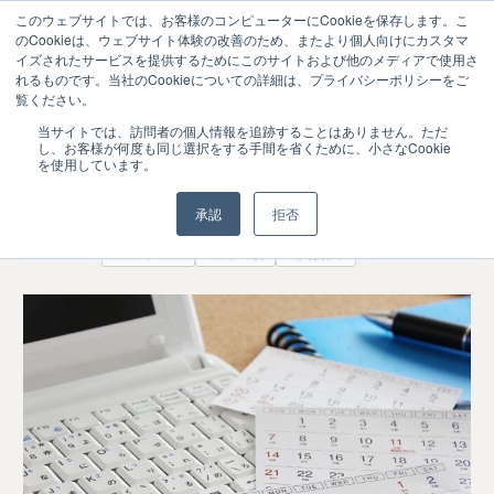
このウェブサイトでは、お客様のコンピューターにCookieを保存します。こ
のCookieは、ウェブサイト体験の改善のため、またより個人向けにカスタマ
イズされたサービスを提供するためにこのサイトおよび他のメディアで使用さ
れるものです。当社のCookieについての詳細は、プライバシーポリシーをご
覧ください。
私学助成配分ルールの変更③改革総合支
2020.01
当サイトでは、訪問者の個人情報を追跡することはありません。ただ
14
し、お客様が何度も同じ選択をする手間を省くために、小さなCookie
援事業 IRをさらに重視
を使用しています。
ニュース
承認
拒否
#ガバナンス
#大学経営
#教育行政