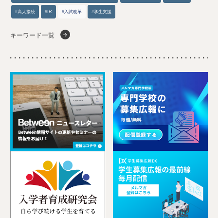
#高大接続
#IR
#入試改革
#学生支援
キーワード一覧