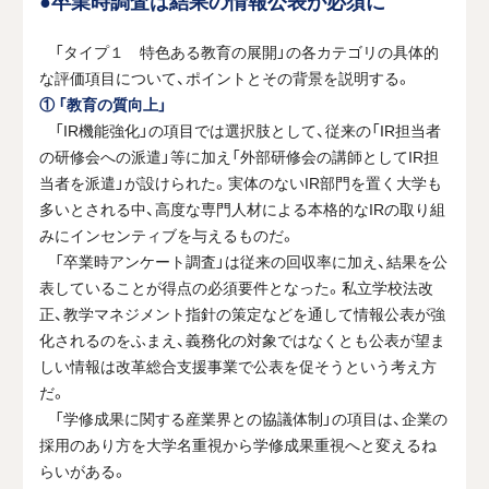
●卒業時調査は結果の情報公表が必須に
「タイプ１ 特色ある教育の展開」の各カテゴリの具体的
な評価項目について、ポイントとその背景を説明する。
① 「教育の質向上」
「IR機能強化」の項目では選択肢として、従来の「IR担当者
の研修会への派遣」等に加え「外部研修会の講師としてIR担
当者を派遣」が設けられた。実体のないIR部門を置く大学も
多いとされる中、高度な専門人材による本格的なIRの取り組
みにインセンティブを与えるものだ。
「卒業時アンケート調査」は従来の回収率に加え、結果を公
表していることが得点の必須要件となった。私立学校法改
正、教学マネジメント指針の策定などを通して情報公表が強
化されるのをふまえ、義務化の対象ではなくとも公表が望ま
しい情報は改革総合支援事業で公表を促そうという考え方
だ。
「学修成果に関する産業界との協議体制」の項目は、企業の
採用のあり方を大学名重視から学修成果重視へと変えるね
らいがある。