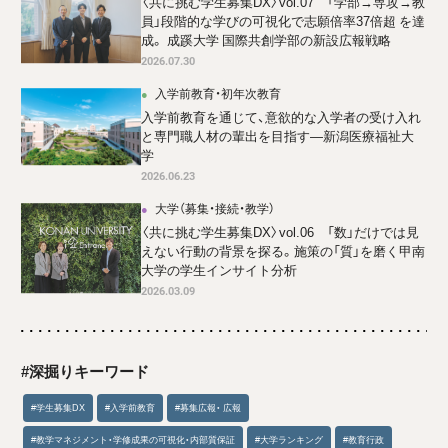
〈共に挑む学生募集DX〉vol.07 「学部→専攻→教
員」段階的な学びの可視化で志願倍率37倍超 を達
成。 成蹊大学 国際共創学部の新設広報戦略
2026.07.30
入学前教育・初年次教育
入学前教育を通じて、意欲的な入学者の受け入れ
と専門職人材の輩出を目指す―新潟医療福祉大
学
2026.06.23
大学（募集・接続・教学）
〈共に挑む学生募集DX〉vol.06 「数」だけでは見
えない行動の背景を探る。施策の「質」を磨く甲南
大学の学生インサイト分析
2026.03.09
#深掘りキーワード
#学生募集DX
#入学前教育
#募集広報・ 広報
#教学マネジメント・学修成果の可視化・内部質保証
#大学ランキング
#教育行政