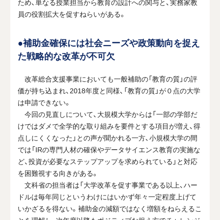
ため、単なる授業担当から教育の設計への関与と、実務家教
員の役割拡大を促すねらいがある。
●補助金確保には社会ニーズや政策動向を捉え
た戦略的な改革が不可欠
改革総合支援事業においても一般補助の「教育の質」の評
価が持ち込まれ、2018年度と同様、「教育の質」が０点の大学
は申請できない。
今回の見直しについて、大規模大学からは「一部の学部だ
けではダメで全学的な取り組みを要件とする項目が増え、得
点しにくくなった」との声が聞かれる一方、小規模大学の間
では「IRの専門人材の確保やデータサイエンス教育の実施な
ど、投資が必要なステップアップを求められている」と対応
を困難視する向きがある。
文科省の担当者は「大学改革を促す事業である以上、ハー
ドルは毎年同じというわけにはいかず年々一定程度上げて
いかざるを得ない。補助金の減額ではなく増額をねらえるこ
とを理解し、次年度以降もポジティブな捉え方でチャレンジ