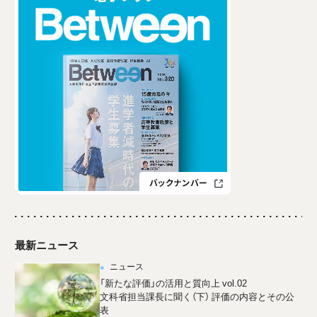
最新ニュース
ニュース
「新たな評価」の活用と質向上 vol.02
文科省担当課長に聞く（下） 評価の内容とその公
表