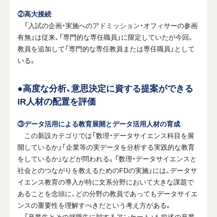
②高大接続
「入試の企画・実施へのアドミッション・オフィサーの参画
有無」は従来、「専門的な専任職員」に限定していたが今回、
教員を追加して「専門的な専任教員または専任職員」として
いる。
●高度な分析、意思決定に資する提案ができる
IR人材の配置を評価
③データ活用による教育展開とデータ活用人材の育成
この新設カテゴリでは「数理・データサイエンス科目を展
開しているか」「企業等の実データを分析する実践的な教育
をしているか」などが問われる。「数理・データサイエンスと
社会とのつながりを教えるためのFDの実施」には、データサ
イエンス教育の導入が特に文系分野において大きな課題で
あることを念頭に、どの分野の教員であってもデータサイエ
ンスの重要性を理解すべきだという考え方がある。
「卒業生とその就職先に対するアンケート」も前述の卒業