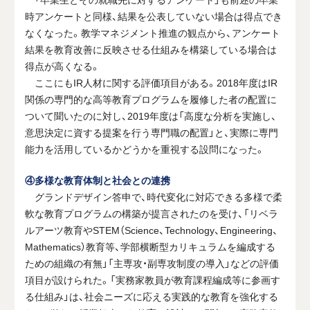
時アンケートと同様、結果を公表していない場合は得点でき
なくなった。教学マネジメント推進の観点から、アンケート
結果を教育改善に反映させる仕組みを構築している場合は
得点が高くなる。
ここにもIR人材に関する評価項目がある。2018年度はIR
関係の専門的な高等教育プログラムを履修した者の配置に
ついて聞いたのに対し、2019年度は「高度な分析を実施し、
意思決定に資する提案を行う専門職の配置」と、実際に専門
能力を活用しているかどうかを重視する設問になった。
④多様な教育体制と社会との連携
グランドデザイン答申で、時代変化に対応できる多様で柔
軟な教育プログラムの構築が提言されたのを受け、「リベラ
ルアーツ教育やSTEM（Science、Technology、Engineering、
Mathematics）教育等、学部横断型カリキュラムを編成する
ための組織の有無」「主専攻・副専攻制度の導入」などの評価
項目が設けられた。「実務家教員が教育課程編成等に参画す
る仕組み」は、社会ニーズに応える実践的な教育を強化する