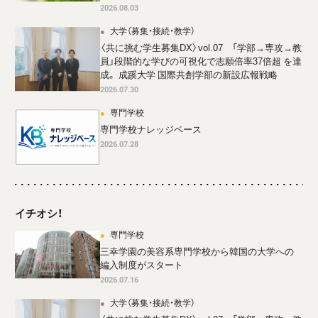
2026.08.03
大学（募集・接続・教学）
〈共に挑む学生募集DX〉vol.07 「学部→専攻→教
員」段階的な学びの可視化で志願倍率37倍超 を達
成。 成蹊大学 国際共創学部の新設広報戦略
2026.07.30
専門学校
専門学校ナレッジベース
2026.07.28
イチオシ！
専門学校
三幸学園の美容系専門学校から韓国の大学への
編入制度がスタート
2026.07.16
大学（募集・接続・教学）