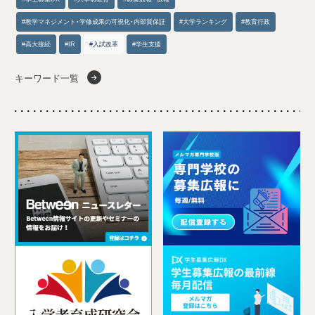
#教学マネジメント・学修成果の可視化・内部質保証
#大学ランキング
#教育行政
#高大接続
#IR
#入試改革
#学生支援
キーワード一覧