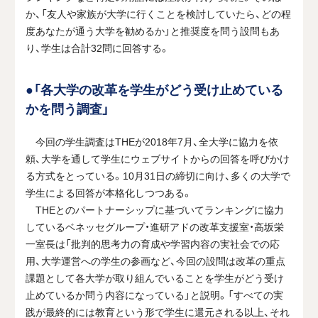
か、「友人や家族が大学に行くことを検討していたら、どの程
度あなたが通う大学を勧めるか」と推奨度を問う設問もあ
り、
学生は
合計32問に回答する。
●「各大学の改革を学生がどう受け止めている
かを問う調査」
今回の学生調査はTHEが2018年7月、全大学に協力を依
頼、大学を通して学生にウェブサイトからの回答を呼びかけ
る方式をとっている。10月31日の締切に向け、多くの大学で
学生による回答が本格化しつつある。
THEとのパートナーシップに基づいてランキングに協力
しているベネッセグループ・進研アドの改革支援室・高坂栄
一室長は「批判的思考力の育成や学習内容の実社会での応
用、大学運営への学生の参画など、今回の設問は改革の重点
課題として各大学が取り組んでいることを学生がどう受け
止めているか問う内容になっている」と説明。「すべての実
践が最終的には教育という形で学生に還元される以上、それ