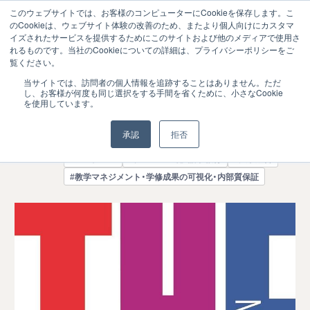
このウェブサイトでは、お客様のコンピューターにCookieを保存します。こ
のCookieは、ウェブサイト体験の改善のため、またより個人向けにカスタマ
イズされたサービスを提供するためにこのサイトおよび他のメディアで使用さ
れるものです。当社のCookieについての詳細は、プライバシーポリシーをご
覧ください。
「THE世界大学ランキング日本版2019」の
2018.09
当サイトでは、訪問者の個人情報を追跡することはありません。ただ
13
し、お客様が何度も同じ選択をする手間を省くために、小さなCookie
学生調査が本格化
を使用しています。
ニュース
承認
拒否
#ガバナンス
#グローバル化・語学教育
#大学経営
#教学マネジメント・学修成果の可視化・内部質保証