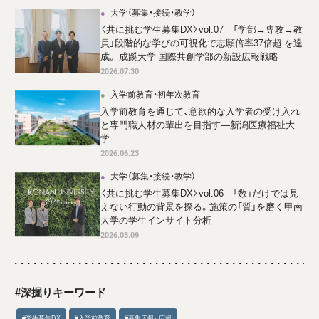
大学（募集・接続・教学）
〈共に挑む学生募集DX〉vol.07 「学部→専攻→教
員」段階的な学びの可視化で志願倍率37倍超 を達
成。 成蹊大学 国際共創学部の新設広報戦略
2026.07.30
入学前教育・初年次教育
入学前教育を通じて、意欲的な入学者の受け入れ
と専門職人材の輩出を目指す―新潟医療福祉大
学
2026.06.23
大学（募集・接続・教学）
〈共に挑む学生募集DX〉vol.06 「数」だけでは見
えない行動の背景を探る。施策の「質」を磨く甲南
大学の学生インサイト分析
2026.03.09
#深掘りキーワード
#学生募集DX
#入学前教育
#募集広報・ 広報