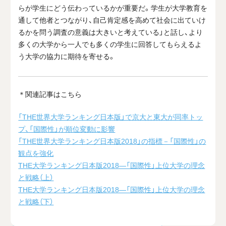
らが学生にどう伝わっているかが重要だ。学生が大学教育を
通して他者とつながり、自己肯定感を高めて社会に出ていけ
るかを問う調査の意義は大きいと考えている」と話し、より
多くの大学から一人でも多くの学生に回答してもらえるよ
う大学の協力に期待を寄せる。
＊関連記事はこちら
「THE世界大学ランキング日本版」で京大と東大が同率トッ
プ、「国際性」が順位変動に影響
「THE世界大学ランキング日本版2018」の指標－「国際性」の
観点を強化
THE大学ランキング日本版2018―「国際性」上位大学の理念
と戦略（上）
THE大学ランキング日本版2018―「国際性」上位大学の理念
と戦略（下）