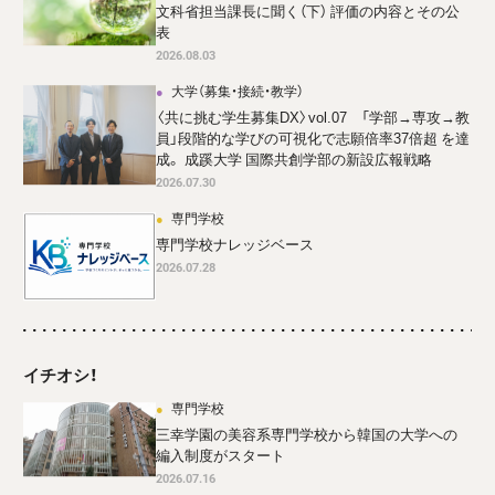
文科省担当課長に聞く（下） 評価の内容とその公
表
2026.08.03
大学（募集・接続・教学）
〈共に挑む学生募集DX〉vol.07 「学部→専攻→教
員」段階的な学びの可視化で志願倍率37倍超 を達
成。 成蹊大学 国際共創学部の新設広報戦略
2026.07.30
専門学校
専門学校ナレッジベース
2026.07.28
イチオシ！
専門学校
三幸学園の美容系専門学校から韓国の大学への
編入制度がスタート
2026.07.16