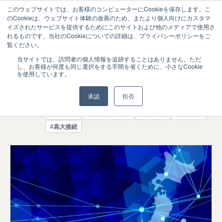
このウェブサイトでは、お客様のコンピューターにCookieを保存します。こ
のCookieは、ウェブサイト体験の改善のため、またより個人向けにカスタマ
イズされたサービスを提供するためにこのサイトおよび他のメディアで使用さ
れるものです。当社のCookieについての詳細は、プライバシーポリシーをご
覧ください。
東京での新増設抑制の是非を検討する有
2017.02
当サイトでは、訪問者の個人情報を追跡することはありません。ただ
07
し、お客様が何度も同じ選択をする手間を省くために、小さなCookie
識者会議が初会合
を使用しています。
ニュース
承認
拒否
#入試改革
#募集広報・ 広報
#地域連携
#教育行政
#高大接続