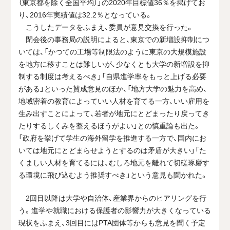
（東京都を除く全国平均）」の2020年目標値36％を掲げてお
り、2016年実績値は32.2％となっている。
こうしたデータをふまえ、委員が意見交換を行った。
閉会後の事務局の説明によると、東京での新増設抑制につ
いては、「かつての工場等制限法のように東京の大規模施設
を地方に移すことは難しいが、少なくとも大学の新増設を抑
制する制度は考えるべき」「自県進学率をもっと上げる必要
がある」といった賛成意見のほか、「地方大学の魅力を高め、
地域密着の教育によっていい人材を育てる一方、いい雇用を
生み出すことによって、若者が地元にとどまったり戻ってき
たりするしくみを整えるほうがよい」との慎重論も出た。
「政府を挙げて学生の海外留学を推進する一方で、国内にお
いては地元にとどまらせようとするのは矛盾が大きい」「た
くましい人材を育てるには、むしろ地元を離れて切磋琢磨す
る環境に飛び込むよう推奨すべき」という意見も聞かれた。
2回目以降は大学や自治体、産業界からのヒアリングを行
う。進学や就職における保護者の影響力が大きくなっている
現状をふまえ、3回目にはPTA団体等からも意見を聞く予定