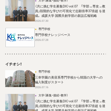
大学（募集・接続・教学）
〈共に挑む学生募集DX〉vol.07 「学部→専攻→教
員」段階的な学びの可視化で志願倍率37倍超 を達
成。 成蹊大学 国際共創学部の新設広報戦略
2026.07.30
専門学校
専門学校ナレッジベース
2026.07.28
イチオシ！
専門学校
三幸学園の美容系専門学校から韓国の大学への
編入制度がスタート
2026.07.16
大学（募集・接続・教学）
〈共に挑む学生募集DX〉vol.07 「学部→専攻→教
員」段階的な学びの可視化で志願倍率37倍超 を達
成。 成蹊大学 国際共創学部の新設広報戦略