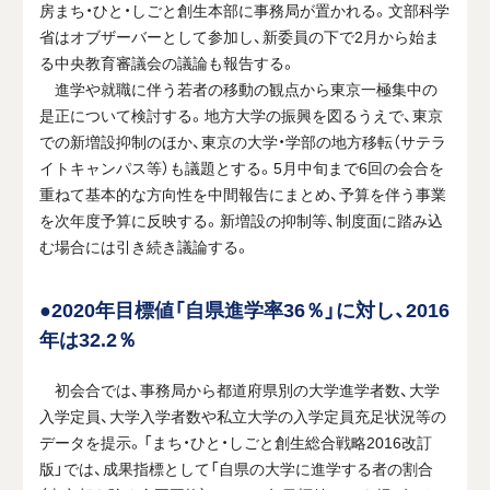
房まち・ひと・しごと創生本部に事務局が置かれる。文部科学
省はオブザーバーとして参加し、新委員の下で2月から始ま
る中央教育審議会の議論も報告する。
進学や就職に伴う若者の移動の観点から東京一極集中の
是正について検討する。地方大学の振興を図るうえで、東京
での新増設抑制のほか、東京の大学・学部の地方移転（サテラ
イトキャンパス等）も議題とする。5月中旬まで6回の会合を
重ねて基本的な方向性を中間報告にまとめ、予算を伴う事業
を次年度予算に反映する。新増設の抑制等、制度面に踏み込
む場合には引き続き議論する。
●2020年目標値「自県進学率36％」に対し、2016
年は32.2％
初会合では、事務局から都道府県別の大学進学者数、大学
入学定員、大学入学者数や私立大学の入学定員充足状況等の
データを提示。「まち・ひと・しごと創生総合戦略2016改訂
版」では、成果指標として「自県の大学に進学する者の割合