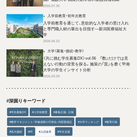
2026.07.30
入学前教育・初年次教育
入学前教育を通じて、意欲的な入学者の受け入れ
と専門職人材の輩出を目指す―新潟医療福祉大
学
2026.06.23
大学（募集・接続・教学）
〈共に挑む学生募集DX〉vol.06 「数」だけでは見
えない行動の背景を探る。施策の「質」を磨く甲南
大学の学生インサイト分析
2026.03.09
#深掘りキーワード
#学生募集DX
#入学前教育
#募集広報・ 広報
#教学マネジメント・学修成果の可視化・内部質保証
#大学ランキング
#教育行政
#高大接続
#IR
#入試改革
#学生支援