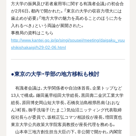
方大学の振興及び若者雇用等に関する有識者会議」の初会合
が2月6日、都内で開かれた。「東京の大学の収容力増大には
歯止めが必要」「地方大学の魅力を高めることのほうに力を
入れるべき」という両論が展開された。
事務局の資料はこちら
http://www.kantei.go.jp/jp/singi/sousei/meeting/daigaku_yuu
shikishakaigi/h29-02-06.html
●東京の大学・学部の地方移転も検討
有識者会議は、大学関係者や自治体首長、企業トップなど
13人で構成。鎌田薫早稲田大学総長、黒田壽二金沢工業大学
総長、原田博史岡山短大学長、石橋良治島根県邑南（おおな
ん）町長、御手洗瑞子（たまこ）気仙沼ニッティング代表取締
役社長らが委員で、坂根正弘コマツ相談役が座長、増田寛也
東京大学公共政策大学院客員教授が座長代理を務める。
山本幸三地方創生担当大臣の下、非公開で開かれ、内閣官