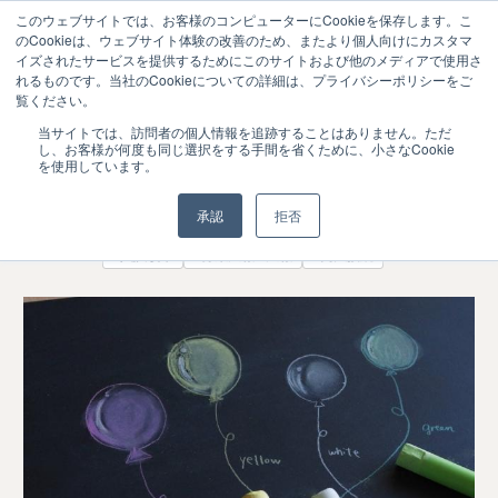
このウェブサイトでは、お客様のコンピューターにCookieを保存します。こ
のCookieは、ウェブサイト体験の改善のため、またより個人向けにカスタマ
イズされたサービスを提供するためにこのサイトおよび他のメディアで使用さ
れるものです。当社のCookieについての詳細は、プライバシーポリシーをご
覧ください。
2021年度入試で国立大学の総合型選抜募
2021.02
当サイトでは、訪問者の個人情報を追跡することはありません。ただ
15
し、お客様が何度も同じ選択をする手間を省くために、小さなCookie
集人員が前年から3割増
を使用しています。
大学（募集・接続・教学）
承認
拒否
#入試改革
#募集広報・ 広報
#高大接続