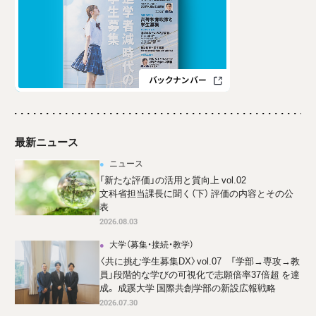
最新ニュース
ニュース
「新たな評価」の活用と質向上 vol.02
文科省担当課長に聞く（下） 評価の内容とその公
表
2026.08.03
大学（募集・接続・教学）
〈共に挑む学生募集DX〉vol.07 「学部→専攻→教
員」段階的な学びの可視化で志願倍率37倍超 を達
成。 成蹊大学 国際共創学部の新設広報戦略
2026.07.30