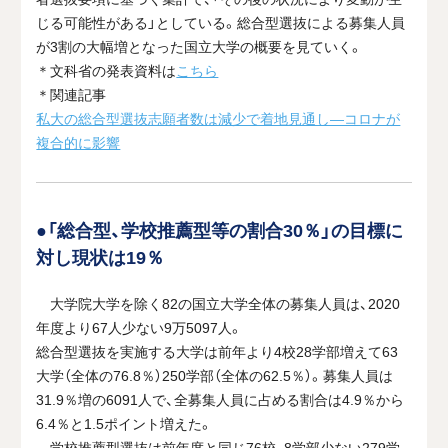
じる可能性がある」としている。総合型選抜による募集人員
が3割の大幅増となった国立大学の概要を見ていく。
＊文科省の発表資料は
こちら
＊関連記事
私大の総合型選抜志願者数は減少で着地見通し―コロナが
複合的に影響
●「総合型、学校推薦型等の割合30％」の目標に
対し現状は19％
大学院大学を除く82の国立大学全体の募集人員は、2020
年度より67人少ない9万5097人。
総合型選抜を実施する大学は前年より4校28学部増えて63
大学（全体の76.8％）250学部（全体の62.5％）。募集人員は
31.9％増の6091人で、全募集人員に占める割合は4.9％から
6.4％と1.5ポイント増えた。
学校推薦型選抜は前年度と同じ76校、8学部少ない279学