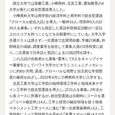
国立大学では室蘭工業、小樽商科、北見工業、愛知教育の4
大学が新たに総合型選抜導入した。
小樽商科大学は商学部の経済学科と商学科で総合型選抜
「グローカル総合入試」を導入、一般枠15人、理系枠5人の計
20人を募集。いずれも指定した英語外部検定試験の一定以
上のスコアを持つことなどを出願要件にしている。大学入学
共通テストは課さず、一次選抜で志望理由書、学修計画書、外
部検定の成績、調査書等を総合して募集人員の2倍程度に絞
り、二次選抜で日本語と英語による口頭試問を課す。
この入試の合格者から募集・選考して5人をギャップイヤ
ー履修生としてハワイ大学カピオラニコミュニティカレッ
ジに約8か月間、派遣。グローバルな視野と自主的な学習態
度の修得をめざし、2022年4月に小樽商科大学に入学する。
北見工業大学は工学部の地球環境工学科と地域未来デザ
イン工学科で総合型選抜を導入し、計21人を募集。2年次か
ら各コースに所属するが、総合型選抜は出願時にコースを選
ぶ「コース確定枠」14人、工学と経営の融合領域を扱う地域
マネジメント工学コースに進む「第一次産業振興枠」3人、工
学技術によって競技能力を高める「冬季スポーツ枠」4人の3