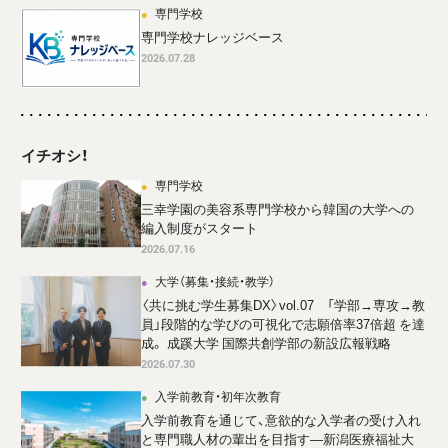
専門学校
専門学校ナレッジベース
2026.07.28
イチオシ！
専門学校
三幸学園の美容系専門学校から韓国の大学への
編入制度がスタート
2026.07.16
大学（募集・接続・教学）
〈共に挑む学生募集DX〉vol.07 「学部→専攻→教
員」段階的な学びの可視化で志願倍率37倍超 を達
成。 成蹊大学 国際共創学部の新設広報戦略
2026.07.30
入学前教育・初年次教育
入学前教育を通じて、意欲的な入学者の受け入れ
と専門職人材の輩出を目指す―新潟医療福祉大