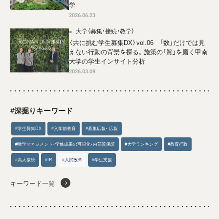
学
2026.06.23
大学（募集・接続・教学）
〈共に挑む学生募集DX〉vol.06 「数」だけでは見
えない行動の背景を探る。施策の「質」を磨く甲南
大学の学生インサイト分析
2026.03.09
#深掘りキーワード
#学生募集DX
#入学前教育
#募集広報・ 広報
#教学マネジメント・学修成果の可視化・内部質保証
#大学ランキング
#教育行政
#高大接続
#IR
#入試改革
#学生支援
キーワード一覧