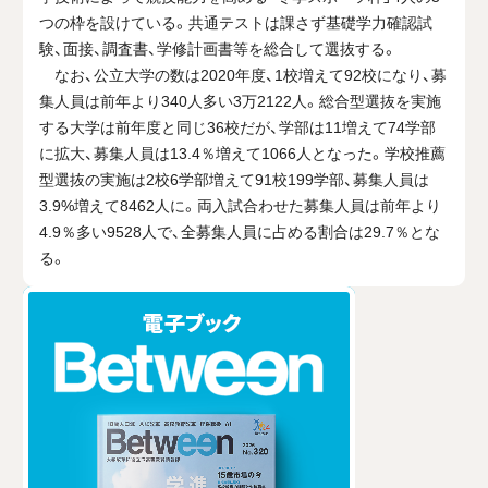
つの枠を設けている。共通テストは課さず基礎学力確認試
験、面接、調査書、学修計画書等を総合して選抜する。
なお、公立大学の数は2020年度、1校増えて92校になり、募
集人員は前年より340人多い3万2122人。総合型選抜を実施
する大学は前年度と同じ36校だが、学部は11増えて74学部
に拡大、募集人員は13.4％増えて1066人となった。学校推薦
型選抜の実施は2校6学部増えて91校199学部、募集人員は
3.9%増えて8462人に。両入試合わせた募集人員は前年より
4.9％多い9528人で、全募集人員に占める割合は29.7％とな
る。